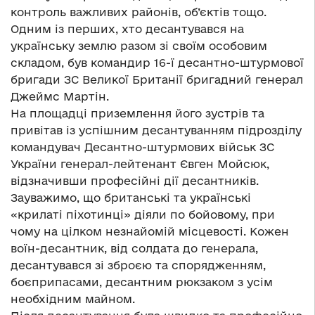
контроль важливих районів, об’єктів тощо.
Одним із перших, хто десантувався на
українську землю разом зі своїм особовим
складом, був командир 16-ї десантно-штурмової
бригади ЗС Великої Британії бригадний генерал
Джеймс Мартін.
На площадці приземлення його зустрів та
привітав із успішним десантуванням підрозділу
командувач Десантно-штурмових військ ЗС
України генерал-лейтенант Євген Мойсюк,
відзначивши професійні дії десантників.
Зауважимо, що британські та українські
«крилаті піхотинці» діяли по бойовому, при
чому на цілком незнайомій місцевості. Кожен
воїн-десантник, від солдата до генерала,
десантувався зі зброєю та спорядженням,
боєприпасами, десантним рюкзаком з усім
необхідним майном.