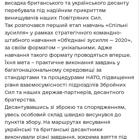
висадка британського та українського десанту
перебувала під надійним прикриттям
винищувачів наших Повітряних Сил.
Так розпочався перший етап навчань «Спільні
зусилля» у рамках стратегічного командно-
штабного навчання «Об’єднані зусилля — 2020»,
за своїм форматом – унікальними. Адже
навчання такого формату проводяться вперше.
Їхня мета – практичне виконання завдань у
багатонаціональному середовищі за
стандартами та процедурами НАТО, підвищення
рівня взаємосумісності підрозділів Збройних
Сил та наших держав-партнерів, десантного
братерства.
Десантувавшись зі зброєю та спорядженням,
увесь особовий склад швидко висунувся до
пунктів збору. На маршрутах висування
українські та британські десантники
виконували різні завдання, зокрема взяття під