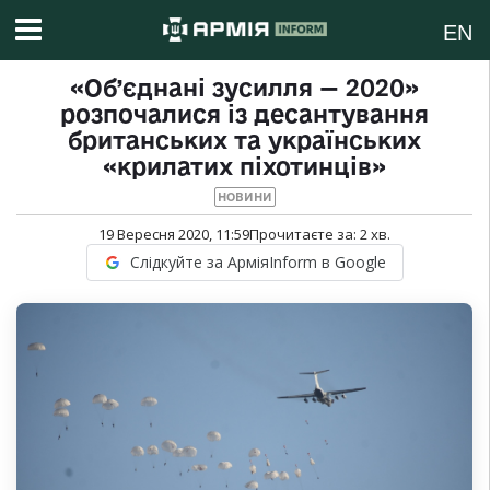
EN
«Об’єднані зусилля — 2020»
розпочалися із десантування
британських та українських
«крилатих піхотинців»
НОВИНИ
19 Вересня 2020, 11:59
Прочитаєте за:
2
хв.
Слідкуйте за АрміяInform в Google