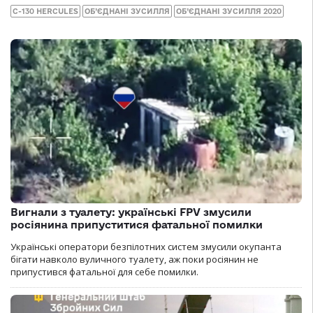
C-130 HERCULES
ОБ’ЄДНАНІ ЗУСИЛЛЯ
ОБ’ЄДНАНІ ЗУСИЛЛЯ 2020
Вигнали з туалету: українські FPV змусили
росіянина припуститися фатальної помилки
Українські оператори безпілотних систем змусили окупанта
бігати навколо вуличного туалету, аж поки росіянин не
припустився фатальної для себе помилки.