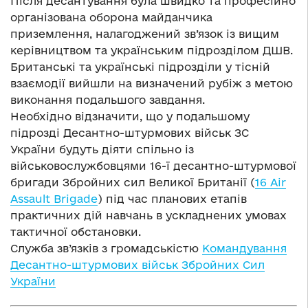
Після десантування була швидко та професійно
організована оборона майданчика
приземлення, налагоджений зв’язок із вищим
керівництвом та українським підрозділом ДШВ.
Британські та українські підрозділи у тісній
взаємодії вийшли на визначений рубіж з метою
виконання подальшого завдання.
Необхідно відзначити, що у подальшому
підрозді Десантно-штурмових військ ЗС
України будуть діяти спільно із
військовослужбовцями 16-ї десантно-штурмової
бригади Збройних сил Великої Британії (
16 Air
Assault Brigade
) під час планових етапів
практичних дій навчань в ускладнених умовах
тактичної обстановки.
Служба зв’язків з громадськістю
Командування
Десантно-штурмових військ Збройних Сил
України