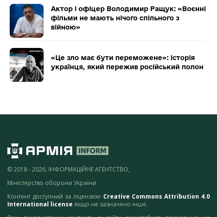
Актор і офіцер Володимир Ращук: «Воєнні
фільми не мають нічого спільного з
війною»
«Це зло має бути переможене»: історія
українця, який пережив російський полон
© 2018 - 2026, ІНФОРМАЦІЙНЕ АГЕНТСТВО,
Міністерство оборони України
Контент доступний за ліцензією
Creative Commons Attribution 4.0
International license
якщо не зазначено інше.