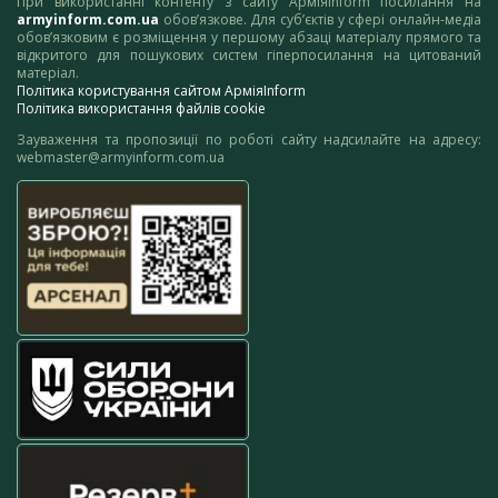
При використанні контенту з сайту АрміяInform посилання на
armyinform.com.ua
обов’язкове. Для суб’єктів у сфері онлайн-медіа
обов’язковим є розміщення у першому абзаці матеріалу прямого та
відкритого для пошукових систем гіперпосилання на цитований
матеріал.
Політика користування сайтом АрміяInform
Політика використання файлів cookie
Зауваження та пропозиції по роботі сайту надсилайте на адресу:
webmaster@armyinform.com.ua