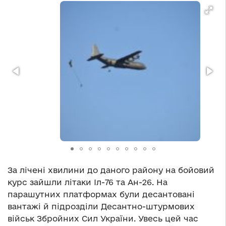
За лічені хвилини до даного району на бойовий
курс зайшли літаки Іл-76 та Ан-26. На
парашутних платформах були десантовані
вантажі й підрозділи Десантно-штурмових
військ Збройних Сил України. Увесь цей час