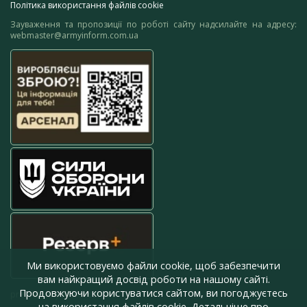
Політика використання файлів cookie
Зауваження та пропозиції по роботі сайту надсилайте на адресу:
webmaster@armyinform.com.ua
Ми використовуємо файли cookie, щоб забезпечити
вам найкращий досвід роботи на нашому сайті.
Продовжуючи користуватися сайтом, ви погоджуєтесь
press@armyinform.com.ua
на використання файлів cookie. Детальніше про