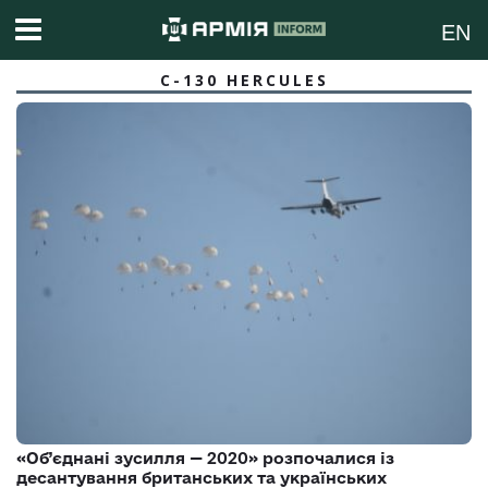
EN
C-130 HERCULES
«Об’єднані зусилля — 2020» розпочалися із
десантування британських та українських