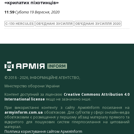
«крилатих піхотинців»
11:59
Субота 19 Вересня, 2020
C-130 HERCULES
ОБ’ЄДНАНІ ЗУСИЛЛЯ
ОБ’ЄДНАНІ ЗУСИЛЛЯ 2020
© 2018 - 2026, ІНФОРМАЦІЙНЕ АГЕНТСТВО,
Міністерство оборони України
Контент доступний за ліцензією
Creative Commons Attribution 4.0
International license
якщо не зазначено інше.
При використанні контенту з сайту АрміяInform посилання на
armyinform.com.ua
обов’язкове. Для суб’єктів у сфері онлайн-медіа
обов’язковим є розміщення у першому абзаці матеріалу прямого та
відкритого для пошукових систем гіперпосилання на цитований
матеріал.
Політика користування сайтом АрміяInform