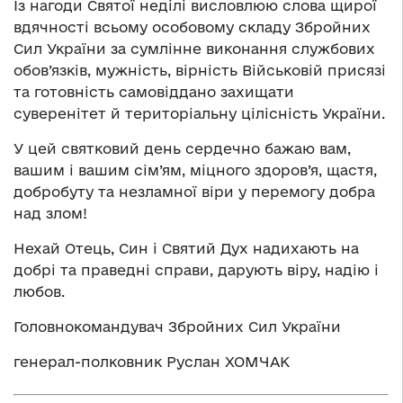
Із нагоди Святої неділі висловлюю слова щирої
вдячності всьому особовому складу Збройних
Сил України за сумлінне виконання службових
обов’язків, мужність, вірність Військовій присязі
та готовність самовіддано захищати
суверенітет й територіальну цілісність України.
У цей святковий день сердечно бажаю вам,
вашим і вашим сім’ям, міцного здоров’я, щастя,
добробуту та незламної віри у перемогу добра
над злом!
Нехай Отець, Син і Святий Дух надихають на
добрі та праведні справи, дарують віру, надію і
любов.
Головнокомандувач Збройних Сил України
генерал-полковник Руслан ХОМЧАК