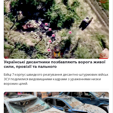
Українські десантники позбавляють ворога живої
сили, провізії та пального
Бійці 7 корпус швидкого реагування десантно-штурмових військ
ЗСУ поділилися видовищними кадрами з ураженнями низки
ворожих цілей.