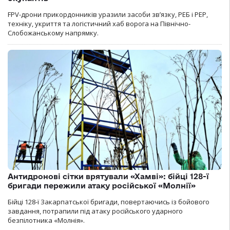
FPV-дрони прикордонників уразили засоби зв’язку, РЕБ і РЕР,
техніку, укриття та логістичний хаб ворога на Північно-
Слобожанському напрямку.
Антидронові сітки врятували «Хамві»: бійці 128-ї
бригади пережили атаку російської «Молнії»
Бійці 128-ї Закарпатської бригади, повертаючись із бойового
завдання, потрапили під атаку російського ударного
безпілотника «Молнія».