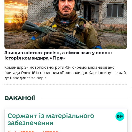
Знищив шістьох росіян, а сімох взяв у полон:
історія командира «Гіря»
Командир 3-ї мотопіхотної роти 43-ї окремої механізованої
бригади Олексій із позивним «Гіря» захищає Харківщину — край,
де народився та виріс.
ВАКАНСІЇ
Сержант із матеріального
забезпечення