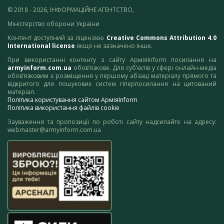
© 2018 - 2026, ІНФОРМАЦІЙНЕ АГЕНТСТВО,
Міністерство оборони України
Контент доступний за ліцензією
Creative Commons Attribution 4.0
International license
якщо не зазначено інше.
При використанні контенту з сайту АрміяInform посилання на
armyinform.com.ua
обов’язкове. Для суб’єктів у сфері онлайн-медіа
обов’язковим є розміщення у першому абзаці матеріалу прямого та
відкритого для пошукових систем гіперпосилання на цитований
матеріал.
Політика користування сайтом АрміяInform
Політика використання файлів cookie
Зауваження та пропозиції по роботі сайту надсилайте на адресу:
webmaster@armyinform.com.ua