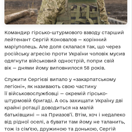
Командир гірсько-штурмового взводу старший
лейтенант Сергій Коновалов — корінний
маріуполець. Але доля склалася так, що через
російську агресію проти України чоловік мусив
одягнути військовий однострій, попри свій
вік — днями йому виповнилося 58 років.
Служити Сергієві випало у «закарпатському
легіоні», як називають свою частину
її військовослужбовці — окремій гірсько-
штурмовій бригаді. А ось захищати Україну дві
крайні ротації доводиться на малій
батьківщині — на Приазов’ї. Втім, хоч і недалеко
від рідної оселі, а бувати там йому не таланить,
тож із сім’єю, дружиною та донькою, Сергій