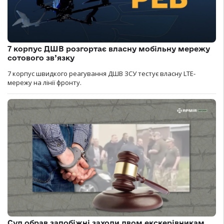
7 корпус ДШВ розгортає власну мобільну мережу
сотового зв’язку
7 корпус швидкого реагування ДШВ ЗСУ тестує власну LTE-
мережу на лінії фронту.
Суд обрав запобіжні заходи двом екскерівникам