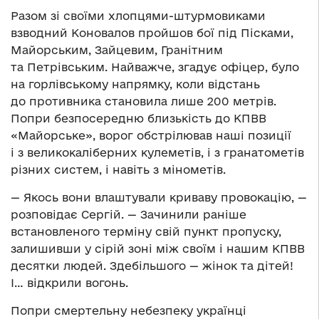
Разом зі своїми хлопцями-штурмовиками
взводний Коновалов пройшов бої під Пісками,
Майорським, Зайцевим, Гранітним
та Петрівським. Найважче, згадує офіцер, було
на горлівському напрямку, коли відстань
до противника становила лише 200 метрів.
Попри безпосередню близькість до КПВВ
«Майорське», ворог обстрілював наші позиції
і з великокаліберних кулеметів, і з гранатометів
різних систем, і навіть з мінометів.
— Якось вони влаштували криваву провокацію, —
розповідає Сергій. — Зачинили раніше
встановленого терміну свій пункт пропуску,
залишивши у сірій зоні між своїм і нашим КПВВ
десятки людей. Здебільшого — жінок та дітей!
І… відкрили вогонь.
Попри смертельну небезпеку українці