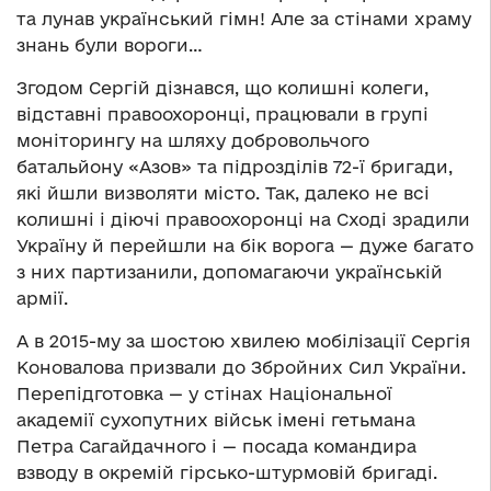
та лунав український гімн! Але за стінами храму
знань були вороги…
Згодом Сергій дізнався, що колишні колеги,
відставні правоохоронці, працювали в групі
моніторингу на шляху добровольчого
батальйону «Азов» та підрозділів 72-ї бригади,
які йшли визволяти місто. Так, далеко не всі
колишні і діючі правоохоронці на Сході зрадили
Україну й перейшли на бік ворога — дуже багато
з них партизанили, допомагаючи українській
армії.
А в 2015-му за шостою хвилею мобілізації Сергія
Коновалова призвали до Збройних Сил України.
Перепідготовка — у стінах Національної
академії сухопутних військ імені гетьмана
Петра Сагайдачного і — посада командира
взводу в окремій гірсько-штурмовій бригаді.