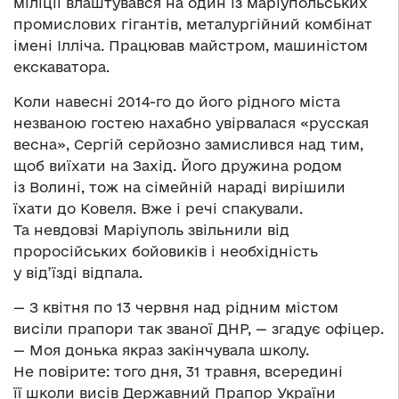
міліції влаштувався на один із маріупольських
промислових гігантів, металургійний комбінат
імені Ілліча. Працював майстром, машиністом
екскаватора.
Коли навесні 2014-го до його рідного міста
незваною гостею нахабно увірвалася «русская
весна», Сергій серйозно замислився над тим,
щоб виїхати на Захід. Його дружина родом
із Волині, тож на сімейній нараді вирішили
їхати до Ковеля. Вже і речі спакували.
Та невдовзі Маріуполь звільнили від
проросійських бойовиків і необхідність
у від’їзді відпала.
— З квітня по 13 червня над рідним містом
висіли прапори так званої ДНР, — згадує офіцер.
— Моя донька якраз закінчувала школу.
Не повірите: того дня, 31 травня, всередині
її школи висів Державний Прапор України