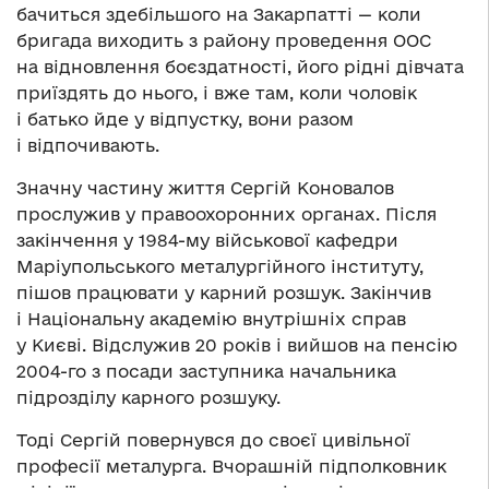
бачиться здебільшого на Закарпатті — коли
бригада виходить з району проведення ООС
на відновлення боєздатності, його рідні дівчата
приїздять до нього, і вже там, коли чоловік
і батько йде у відпустку, вони разом
і відпочивають.
Значну частину життя Сергій Коновалов
прослужив у правоохоронних органах. Після
закінчення у 1984-му військової кафедри
Маріупольського металургійного інституту,
пішов працювати у карний розшук. Закінчив
і Національну академію внутрішніх справ
у Києві. Відслужив 20 років і вийшов на пенсію
2004-го з посади заступника начальника
підрозділу карного розшуку.
Тоді Сергій повернувся до своєї цивільної
професії металурга. Вчорашній підполковник