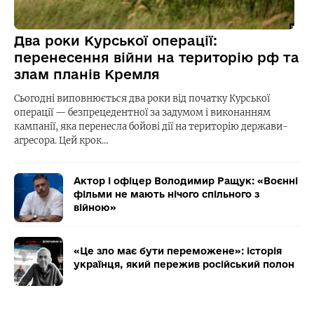
Два роки Курської операції:
перенесення війни на територію рф та
злам планів Кремля
Сьогодні виповнюється два роки від початку Курської
операції — безпрецедентної за задумом і виконанням
кампанії, яка перенесла бойові дії на територію держави-
агресора. Цей крок…
Актор і офіцер Володимир Ращук: «Воєнні
фільми не мають нічого спільного з
війною»
«Це зло має бути переможене»: історія
українця, який пережив російський полон