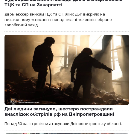
ТЦК та СП на Закарпатті
Двом екскерівникам ТЦК та СП, яких ДБР викрило на
незаконному «списанні» понад тисячі чоловіків, обрано
запобіжний захід.
Дві людини загинуло, шестеро постраждали
внаслідок обстрілів рф на Дніпропетровщині
Понад 50 разів росіяни атакували Дніпропетровську області.