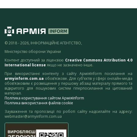
© 2018 - 2026, ІНФОРМАЦІЙНЕ АГЕНТСТВО,
Міністерство оборони України
Контент доступний за ліцензією
Creative Commons Attribution 4.0
International license
якщо не зазначено інше.
При використанні контенту з сайту АрміяInform посилання на
armyinform.com.ua
обов’язкове. Для суб’єктів у сфері онлайн-медіа
обов’язковим є розміщення у першому абзаці матеріалу прямого та
відкритого для пошукових систем гіперпосилання на цитований
матеріал.
Політика користування сайтом АрміяInform
Політика використання файлів cookie
Зауваження та пропозиції по роботі сайту надсилайте на адресу:
webmaster@armyinform.com.ua