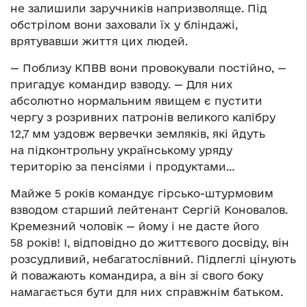
не залишили заручників напризволяще. Під
обстрілом вони заховали їх у бліндажі,
врятувавши життя цих людей.
— Поблизу КПВВ вони провокували постійно, —
пригадує командир взводу. — Для них
абсолютно нормальним явищем є пустити
чергу з розривних патронів великого калібру
12,7 мм уздовж вервечки земляків, які йдуть
на підконтрольну українському уряду
територію за пенсіями і продуктами…
Майже 5 років командує гірсько-штурмовим
взводом старший лейтенант Сергій Коновалов.
Кремезний чоловік — йому і не дасте його
58 років! І, відповідно до життєвого досвіду, він
розсудливий, небагатослівний. Підлеглі цінують
й поважають командира, а він зі свого боку
намагається бути для них справжнім батьком.