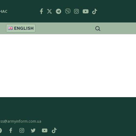
НАС
ENGLISH
ess@armyinform.com.ua