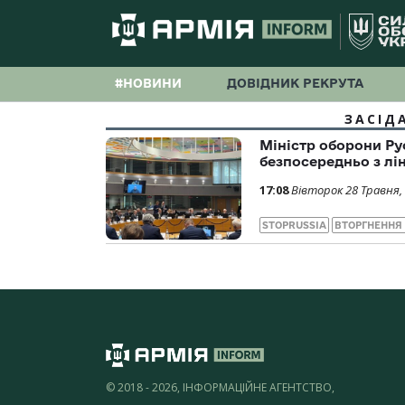
#НОВИНИ
ДОВІДНИК РЕКРУТА
ЗАСІД
Міністр оборони Ру
безпосередньо з лі
17:08
Вівторок 28 Травня,
STOPRUSSIA
ВТОРГНЕННЯ
© 2018 - 2026, ІНФОРМАЦІЙНЕ АГЕНТСТВО,