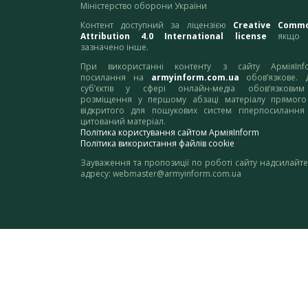
Міністерство оборони України
Контент доступний за ліцензією
Creative Comm
Attribution 4.0 International license
якщо 
зазначено інше.
При використанні контенту з сайту АрміяInf
посилання на
armyinform.com.ua
обов’язкове. 
суб’єктів у сфері онлайн-медіа обов’язкови
розміщення у першому абзаці матеріалу прямого
відкритого для пошукових систем гіперпосилання
цитований матеріал.
Політика користування сайтом АрміяInform
Політика використання файлів cookie
Зауваження та пропозиції по роботі сайту надсилайте
адресу:
webmaster@armyinform.com.ua