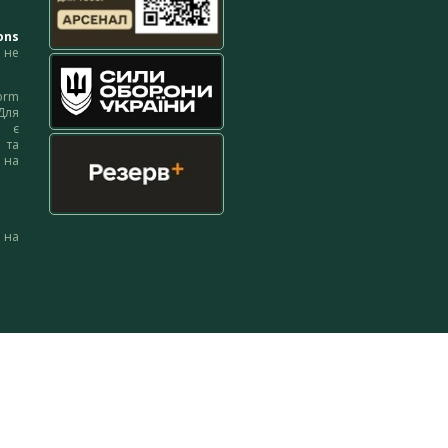
ons
не
orm
Для
м є
 та
 на
 на