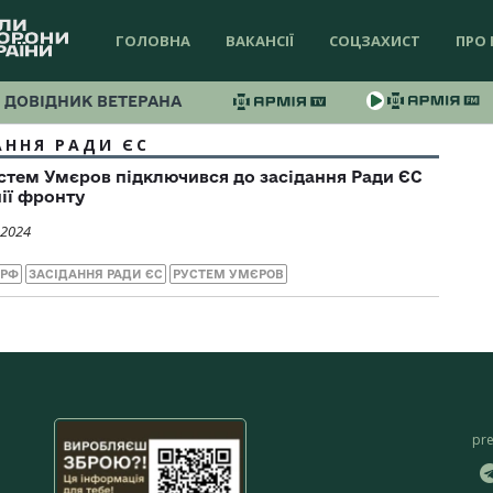
ГОЛОВНА
ВАКАНСІЇ
СОЦЗАХИСТ
ПРО 
ДОВІДНИК ВЕТЕРАНА
АННЯ РАДИ ЄС
стем Умєров підключився до засідання Ради ЄС
нії фронту
 2024
 РФ
ЗАСІДАННЯ РАДИ ЄС
РУСТЕМ УМЄРОВ
pr