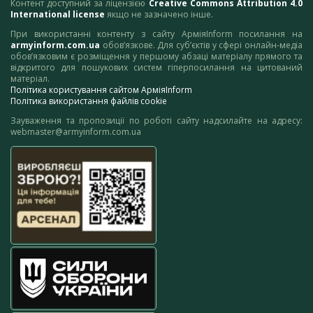
Контент доступний за ліцензією
Creative Commons Attribution 4.0
International license
якщо не зазначено інше.
При використанні контенту з сайту АрміяInform посилання на
armyinform.com.ua
обов’язкове. Для суб’єктів у сфері онлайн-медіа
обов’язковим є розміщення у першому абзаці матеріалу прямого та
відкритого для пошукових систем гіперпосилання на цитований
матеріал.
Політика користування сайтом АрміяInform
Політика використання файлів cookie
Зауваження та пропозиції по роботі сайту надсилайте на адресу:
webmaster@armyinform.com.ua