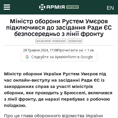
EN
Міністр оборони Рустем Умєров
підключився до засідання Ради ЄС
безпосередньо з лінії фронту
ВАЖЛИВІ НОВИНИ
НОВИНИ
28 Травня 2024, 17:08
Прочитаєте за:
< 1
хв.
Слідкуйте за АрміяInform в Google
Міністр оборони України Рустем Умєров під
час онлайн-виступу на засіданні Ради ЄС із
закордонних справ за участі міністрів
оборони, яке проходить у Брюсселі, включився
з лінії фронту, де наразі перебуває з робочою
поїздкою.
Про це глава оборонного відомства України