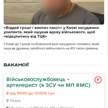
«Віддай гроші і виклич таксі»: у Києві засуджено
ухилянта, який ошукав вдову військового, щоб
«відкупитись від ТЦК»
У Києві до 7 років позбавлення волі засуджено чоловіка, який
ошукав дружину загиблого військового на 455 тисяч гривень.
ВАКАНСІЇ
Військовослужбовець –
артилерист (в ЗСУ чи МП ВМС)
від 51000 до 121000 грн
Львів