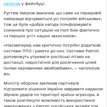
написав
у фейсбуці.
Рустем Умєров зазначив, що саме на передовій
найкраще відчуваються усі потреби військових,
тож це була «добра нагода поінформувати
союзників про ситуацію на полі бою фактично
«з перших уст» наших захисників».
«Насамперед нам критично потрібні додаткові
системи ППО і ракети до них. Системи Patriot
допоможуть утримати російські літаки на
дистанції, недостатній для досягнення цілей
їхніми керованими авіабомбами», — наголосив
він.
Міністр оборони закликав партнерів
підтримати рішення України завдавати наданою
зброєю ударів по території країни-агресора. А
також розглянути можливість використання
заморожених у Європі російських активів для