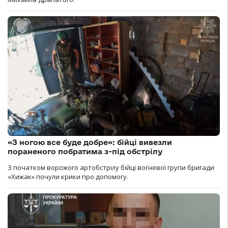
«З ногою все буде добре»: бійці вивезли
пораненого побратима з-під обстрілу
З початком ворожого артобстрілу бійці вогневої групи бригади
«Хижак» почули крики про допомогу.