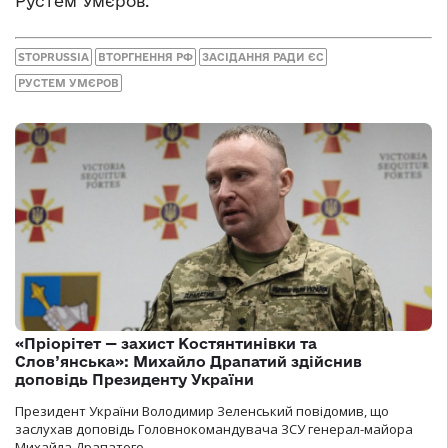
Рустем Умєров.
STOPRUSSIA
ВТОРГНЕННЯ РФ
ЗАСІДАННЯ РАДИ ЄС
РУСТЕМ УМЄРОВ
«Пріорітет — захист Костянтинівки та
Слов’янська»: Михайло Драпатий здійснив
доповідь Президенту України
Президент України Володимир Зеленський повідомив, що
заслухав доповідь Головнокомандувача ЗСУ генерал-майора
Михайла Драпатого.