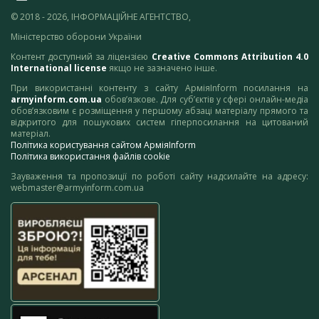
© 2018 - 2026, ІНФОРМАЦІЙНЕ АГЕНТСТВО,
Міністерство оборони України
Контент доступний за ліцензією
Creative Commons Attribution 4.0
International license
якщо не зазначено інше.
При використанні контенту з сайту АрміяInform посилання на
armyinform.com.ua
обов’язкове. Для суб’єктів у сфері онлайн-медіа
обов’язковим є розміщення у першому абзаці матеріалу прямого та
відкритого для пошукових систем гіперпосилання на цитований
матеріал.
Політика користування сайтом АрміяInform
Політика використання файлів cookie
Зауваження та пропозиції по роботі сайту надсилайте на адресу:
webmaster@armyinform.com.ua