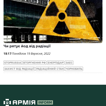
Чи рятує йод від радіації
18:17
Понеділок 19 Вересня, 2022
STOPRUSSIA
ВТОРГНЕННЯ РФ
ЕНЕРГОДАР
ЗАЕС
ЗАХИСТ ВІД РАДІАЦІЇ
РАДІАЦІЙНИЙ СТАН
ЧОРНОБИЛЬ