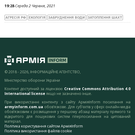
19:28
Середа 2 Червня, 2021
АГРЕСІЯ РФ
ЕКОЛОГІЯ
ЗАБРУДНЕННЯ ВОДИ
ЗАТОПЛЕННЯ ШАХТ
© 2018 - 2026, ІНФОРМАЦІЙНЕ АГЕНТСТВО,
Міністерство оборони України
Контент доступний за ліцензією
Creative Commons Attribution 4.0
International license
якщо не зазначено інше.
При використанні контенту з сайту АрміяInform посилання на
armyinform.com.ua
обов’язкове. Для суб’єктів у сфері онлайн-медіа
обов’язковим є розміщення у першому абзаці матеріалу прямого та
відкритого для пошукових систем гіперпосилання на цитований
матеріал.
Політика користування сайтом АрміяInform
Політика використання файлів cookie