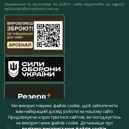
Зауваження та пропозиції по роботі сайту надсилайте на адресу:
webmaster@armyinform.com.ua
Ми використовуємо файли cookie, щоб забезпечити
вам найкращий досвід роботи на нашому сайті.
Продовжуючи користуватися сайтом, ви погоджуєтесь
press@armyinform.com.ua
на використання файлів cookie. Детальніше про
політику використання файлів cookie
.