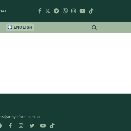
НАС
ENGLISH
ess@armyinform.com.ua