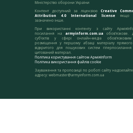
Міністерство оборони України
Контент доступний за ліцензією
Creative Comm
Attribution 4.0 International license
якщо 
зазначено інше.
При використанні контенту з сайту АрміяInf
посилання на
armyinform.com.ua
обов’язкове. 
суб’єктів у сфері онлайн-медіа обов’язкови
розміщення у першому абзаці матеріалу прямого
відкритого для пошукових систем гіперпосилання
цитований матеріал.
Політика користування сайтом АрміяInform
Політика використання файлів cookie
Зауваження та пропозиції по роботі сайту надсилайте
адресу:
webmaster@armyinform.com.ua