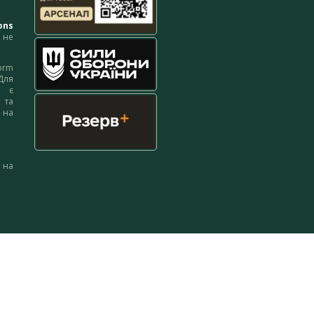
ons
не
orm
Для
м є
 та
 на
 на