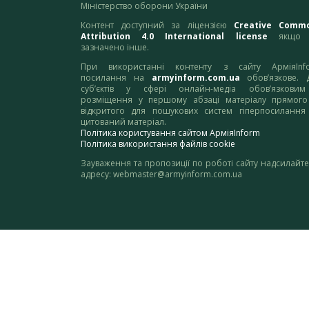
Міністерство оборони України
Контент доступний за ліцензією
Creative Comm
Attribution 4.0 International license
якщо 
зазначено інше.
При використанні контенту з сайту АрміяInf
посилання на
armyinform.com.ua
обов’язкове. 
суб’єктів у сфері онлайн-медіа обов’язкови
розміщення у першому абзаці матеріалу прямого
відкритого для пошукових систем гіперпосилання
цитований матеріал.
Політика користування сайтом АрміяInform
Політика використання файлів cookie
Зауваження та пропозиції по роботі сайту надсилайте
адресу:
webmaster@armyinform.com.ua