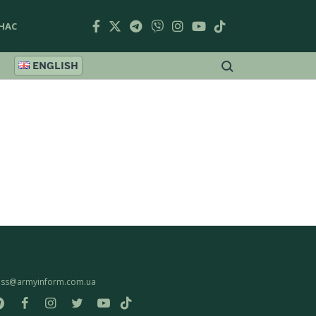
НАС
ENGLISH
ess@armyinform.com.ua