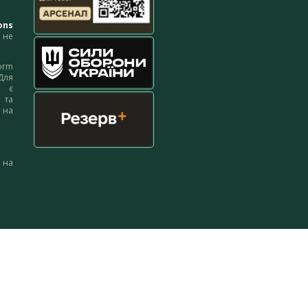
ons
не
orm
Для
м є
 та
 на
 на