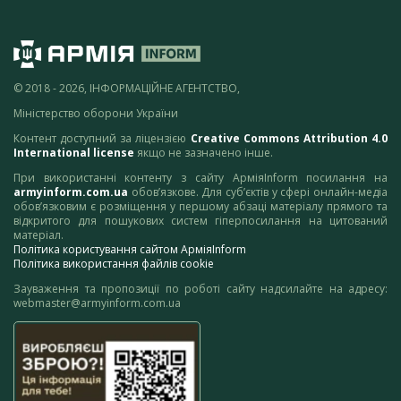
© 2018 - 2026, ІНФОРМАЦІЙНЕ АГЕНТСТВО,
Міністерство оборони України
Контент доступний за ліцензією
Creative Commons Attribution 4.0
International license
якщо не зазначено інше.
При використанні контенту з сайту АрміяInform посилання на
armyinform.com.ua
обов’язкове. Для суб’єктів у сфері онлайн-медіа
обов’язковим є розміщення у першому абзаці матеріалу прямого та
відкритого для пошукових систем гіперпосилання на цитований
матеріал.
Політика користування сайтом АрміяInform
Політика використання файлів cookie
Зауваження та пропозиції по роботі сайту надсилайте на адресу:
webmaster@armyinform.com.ua