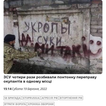
ЗСУ чотири рази розбивали понтонну переправу
окупантів в одному місці
15:14
Субота 19 Березня, 2022
58 БРИГАДА
STOPRUSSIA
АГРЕСІЯ РФ
ВТОРГНЕННЯ РФ
ВТРАТИ ВОРОГА
ХРОНІКА ОБОРОНИ