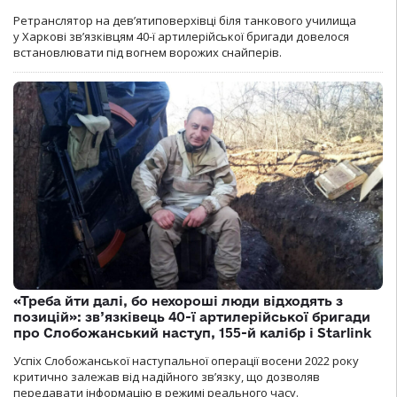
Ретранслятор на дев’ятиповерхівці біля танкового училища
у Харкові зв’язківцям 40-ї артилерійської бригади довелося
встановлювати під вогнем ворожих снайперів.
«Треба йти далі, бо нехороші люди відходять з
позицій»: зв’язківець 40-ї артилерійської бригади
про Слобожанський наступ, 155-й калібр і Starlink
Успіх Слобожанської наступальної операції восени 2022 року
критично залежав від надійного зв’язку, що дозволяв
передавати інформацію в режимі реального часу.