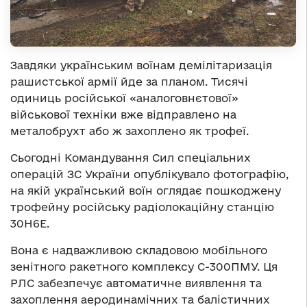
Завдяки українським воїнам демілітаризація
рашистської армії йде за планом. Тисячі
одиниць російської «аналоговнєтової»
військової техніки вже відправлено на
металобрухт або ж захоплено як трофеї.
Сьогодні Командування Сил спеціальних
операцій ЗС України опублікувало фотографію,
на якій український воїн оглядає пошкоджену
трофейну російську радіолокаційну станцію
30Н6Е.
Вона є надважливою складовою мобільного
зенітного ракетного комплексу С-300ПМУ. Ця
РЛС забезпечує автоматичне виявлення та
захоплення аеродинамічних та балістичних