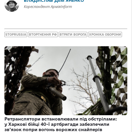
ВЛАДИСЛАВ ДЕМ'ЯНЕНКО
Кореспондент АрміяInform
STOPRUSSIA
ВТОРГНЕННЯ РФ
ВТРАТИ ВОРОГА
ХРОНІКА ОБОРОНИ
Ретранслятори встановлювали під обстрілами:
у Харкові бійці 40-ї артбригади забезпечили
зв’язок попри вогонь ворожих снайперів