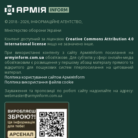
© 2018 - 2026, ІНФОРМАЦІЙНЕ АГЕНТСТВО,
Міністерство оборони України
Контент доступний за ліцензією
Creative Commons Attribution 4.0
International license
якщо не зазначено інше.
При використанні контенту з сайту АрміяInform посилання на
armyinform.com.ua
обов’язкове. Для суб’єктів у сфері онлайн-медіа
обов’язковим є розміщення у першому абзаці матеріалу прямого та
відкритого для пошукових систем гіперпосилання на цитований
матеріал.
Політика користування сайтом АрміяInform
Політика використання файлів cookie
Зауваження та пропозиції по роботі сайту надсилайте на адресу:
webmaster@armyinform.com.ua