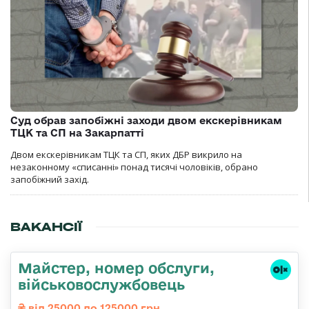
Суд обрав запобіжні заходи двом екскерівникам
ТЦК та СП на Закарпатті
Двом екскерівникам ТЦК та СП, яких ДБР викрило на
незаконному «списанні» понад тисячі чоловіків, обрано
запобіжний захід.
ВАКАНСІЇ
Майстер, номер обслуги,
військовослужбовець
від 25000 до 125000 грн