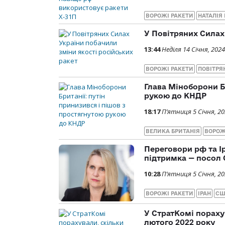
ВОРОЖІ РАКЕТИ
НАТАЛІЯ
У Повітряних Силах
13:44
Неділя 14 Січня, 2024
ВОРОЖІ РАКЕТИ
ПОВІТРЯ
Глава Міноборони Бр
рукою до КНДР
18:17
П’ятниця 5 Січня, 2
ВЕЛИКА БРИТАНІЯ
ВОРОЖ
Переговори рф та І
підтримка — посол
10:28
П’ятниця 5 Січня, 2
ВОРОЖІ РАКЕТИ
ІРАН
СШ
У СтратКомі порахув
лютого 2022 року