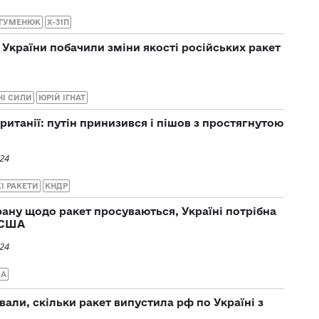
 ГУМЕНЮК
Х-31П
 України побачили зміни якості російських ракет
НІ СИЛИ
ЮРІЙ ІГНАТ
итанії: путін принизився і пішов з простягнутою
024
І РАКЕТИ
КНДР
рану щодо ракет просуваються, Україні потрібна
 США
024
А
али, скільки ракет випустила рф по Україні з