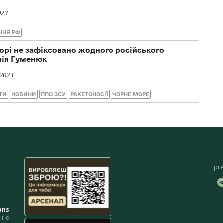
023
ННЯ РФ
орі не зафіксовано жодного російського
лія Гуменюк
 2023
ТИ
НОВИНИ
ППО ЗСУ
РАКЕТОНОСІЇ
ЧОРНЕ МОРЕ
pr
ons
не