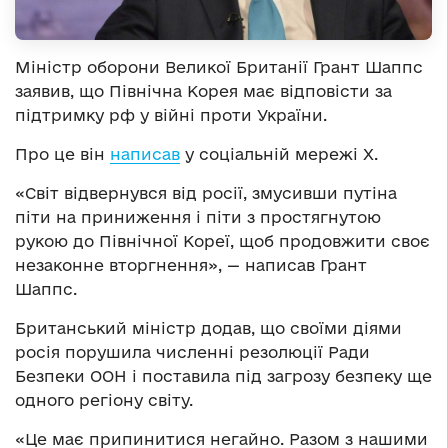
Міністр оборони Великої Британії Грант Шаппс
заявив, що Північна Корея має відповісти за
підтримку рф у війні проти України.
Про це він
написав
у соціальній мережі Х.
«Світ відвернувся від росії, змусивши путіна
піти на приниження і піти з простягнутою
рукою до Північної Кореї, щоб продовжити своє
незаконне вторгнення», — написав Грант
Шаппс.
Британський міністр додав, що своїми діями
росія порушила численні резолюції Ради
Безпеки ООН і поставила під загрозу безпеку ще
одного регіону світу.
«Це має припинитися негайно. Разом з нашими