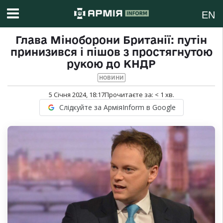
EN
Глава Міноборони Британії: путін
принизився і пішов з простягнутою
рукою до КНДР
НОВИНИ
5 Січня 2024, 18:17
Прочитаєте за:
< 1
хв.
Слідкуйте за АрміяInform в Google