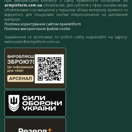
При використанні контенту з сайту АрміяInform посилання на
armyinform.com.ua
обов’язкове. Для суб’єктів у сфері онлайн-медіа
обов’язковим є розміщення у першому абзаці матеріалу прямого та
відкритого для пошукових систем гіперпосилання на цитований
матеріал.
Політика користування сайтом АрміяInform
Політика використання файлів cookie
Зауваження та пропозиції по роботі сайту надсилайте на адресу:
webmaster@armyinform.com.ua