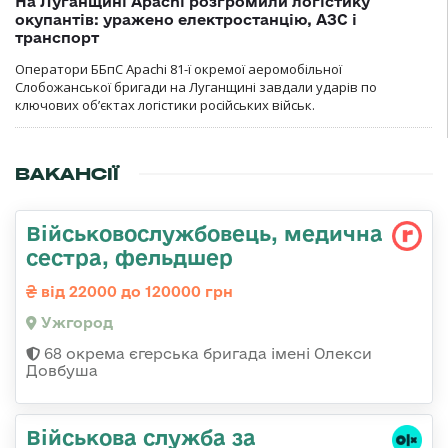
На Луганщині Apachi розгромили логістику
окупантів: уражено електростанцію, АЗС і
транспорт
Оператори ББпС Apachi 81-ї окремої аеромобільної
Слобожанської бригади на Луганщині завдали ударів по
ключових об’єктах логістики російських військ.
ВАКАНСІЇ
Військовослужбовець, медична
сестра, фельдшер
від 22000 до 120000 грн
Ужгород
68 окрема єгерська бригада імені Олекси
Довбуша
Військова служба за