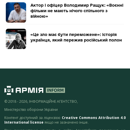
Актор і офіцер Володимир Ращук: «Воєнні
фільми не мають нічого спільного з
війною»
«Це зло має бути переможене»: історія
українця, який пережив російський полон
© 2018 - 2026, ІНФОРМАЦІЙНЕ АГЕНТСТВО,
Міністерство оборони України
Контент доступний за ліцензією
Creative Commons Attribution 4.0
International license
якщо не зазначено інше.