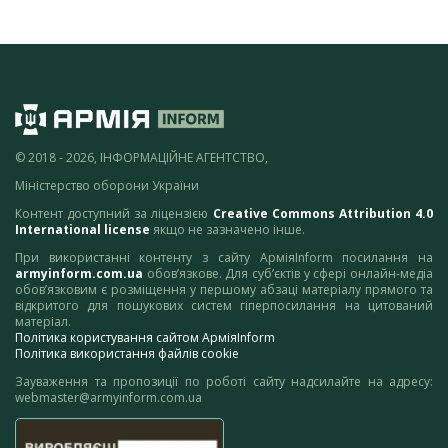
© 2018 - 2026, ІНФОРМАЦІЙНЕ АГЕНТСТВО,
Міністерство оборони України
Контент доступний за ліцензією
Creative Commons Attribution 4.0
International license
якщо не зазначено інше.
При використанні контенту з сайту АрміяInform посилання на
armyinform.com.ua
обов’язкове. Для суб’єктів у сфері онлайн-медіа
обов’язковим є розміщення у першому абзаці матеріалу прямого та
відкритого для пошукових систем гіперпосилання на цитований
матеріал.
Політика користування сайтом АрміяInform
Політика використання файлів cookie
Зауваження та пропозиції по роботі сайту надсилайте на адресу:
webmaster@armyinform.com.ua