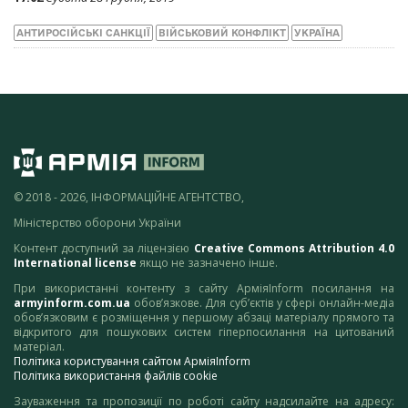
АНТИРОСІЙСЬКІ САНКЦІЇ
ВІЙСЬКОВИЙ КОНФЛІКТ
УКРАЇНА
© 2018 - 2026, ІНФОРМАЦІЙНЕ АГЕНТСТВО,
Міністерство оборони України
Контент доступний за ліцензією
Creative Commons Attribution 4.0
International license
якщо не зазначено інше.
При використанні контенту з сайту АрміяInform посилання на
armyinform.com.ua
обов’язкове. Для суб’єктів у сфері онлайн-медіа
обов’язковим є розміщення у першому абзаці матеріалу прямого та
відкритого для пошукових систем гіперпосилання на цитований
матеріал.
Політика користування сайтом АрміяInform
Політика використання файлів cookie
Зауваження та пропозиції по роботі сайту надсилайте на адресу: