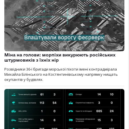
Міна на голови: морпіхи викурюють російських
штурмовиків з їхніх нір
Розвідники 36-ї бригади морської піхоти імені контрадмірала
Михайла Білінського на Костянтинівському напрямку нищать
окупантів у будівлях.