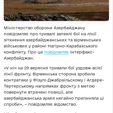
Міністерство оборони Азербайджану
повідомляє про тривалі запеклі бої на лінії
зіткнення азербайджанських та вірменських
військових у районі Нагірно-Карабахського
конфлікту. Про це
повідомляє
Інтерфакс-
Азербайджан.
«У ніч на 29 вересня тривали бої уздовж всієї
лінії фронту. Вірменська сторона зробила
контратаки у Фізулі-Джабраільскому і Агдере-
Тертерському напрямках фронту з метою
повернути втрачені позиції, але
азербайджанська армія негайно припиняла ці
спроби», – повідомляє відомство.