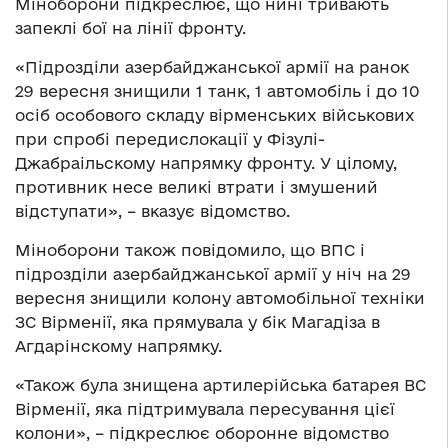
Міноборони підкреслює, що нині тривають
запеклі бої на лінії фронту.
«Підрозділи азербайджанської армії на ранок
29 вересня знищили 1 танк, 1 автомобіль і до 10
осіб особового складу вірменських військових
при спробі передислокації у Фізулі-
Джабраільскому напрямку фронту. У цілому,
противник несе великі втрати і змушений
відступати», – вказує відомство.
Міноборони також повідомило, що ВПС і
підрозділи азербайджанської армії у ніч на 29
вересня знищили колону автомобільної техніки
ЗС Вірменії, яка прямувала у бік Магадіза в
Агдарінскому напрямку.
«Також була знищена артилерійська батарея ВС
Вірменії, яка підтримувала пересування цієї
колони», – підкреслює оборонне відомство