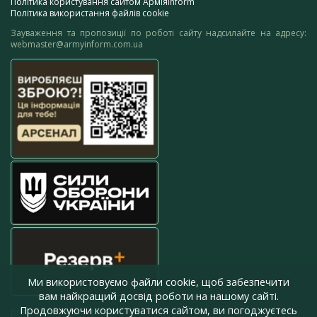
Політика користування сайтом АрміяInform
Політика використання файлів cookie
Зауваження та пропозиції по роботі сайту надсилайте на адресу:
webmaster@armyinform.com.ua
Ми використовуємо файли cookie, щоб забезпечити
вам найкращий досвід роботи на нашому сайті.
Продовжуючи користуватися сайтом, ви погоджуєтесь
press@armyinform.com.ua