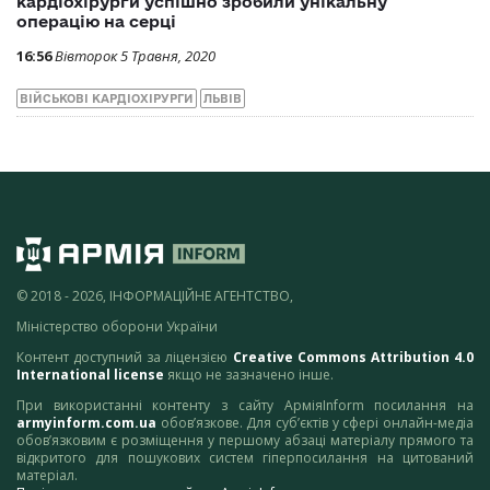
кардіохірурги успішно зробили унікальну
операцію на серці
16:56
Вівторок 5 Травня, 2020
ВІЙСЬКОВІ КАРДІОХІРУРГИ
ЛЬВІВ
© 2018 - 2026, ІНФОРМАЦІЙНЕ АГЕНТСТВО,
Міністерство оборони України
Контент доступний за ліцензією
Creative Commons Attribution 4.0
International license
якщо не зазначено інше.
При використанні контенту з сайту АрміяInform посилання на
armyinform.com.ua
обов’язкове. Для суб’єктів у сфері онлайн-медіа
обов’язковим є розміщення у першому абзаці матеріалу прямого та
відкритого для пошукових систем гіперпосилання на цитований
матеріал.