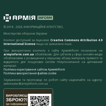
© 2018 - 2026, ІНФОРМАЦІЙНЕ АГЕНТСТВО,
Міністерство оборони України
Контент доступний за ліцензією
Creative Commons Attribution 4.0
International license
якщо не зазначено інше.
При використанні контенту з сайту АрміяInform посилання на
armyinform.com.ua
обов’язкове. Для суб’єктів у сфері онлайн-медіа
обов’язковим є розміщення у першому абзаці матеріалу прямого та
відкритого для пошукових систем гіперпосилання на цитований
матеріал.
Політика користування сайтом АрміяInform
Політика використання файлів cookie
Зауваження та пропозиції по роботі сайту надсилайте на адресу:
webmaster@armyinform.com.ua