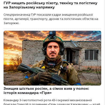
ГУР нищать російську піхоту, техніку та логістику
на Запорізькому напрямку
Спецпризначенці ГУР показали кадри знищення російської
піхоти, артилерії, транспорту, дронів та логістичних об’єктів на
Запоріжжі.
Знищив шістьох росіян, а сімох взяв у полон:
історія командира «Гіря»
Командир 3-ї мотопіхотної роти 43-ї окремої механізованої
бригади Олексій із позивним «Гіря» захищає Харківщину — край,