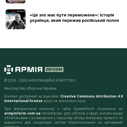
«Це зло має бути переможене»: історія
українця, який пережив російський полон
© 2018 - 2026, ІНФОРМАЦІЙНЕ АГЕНТСТВО,
Міністерство оборони України
Контент доступний за ліцензією
Creative Commons Attribution 4.0
International license
якщо не зазначено інше.
При використанні контенту з сайту АрміяInform посилання на
armyinform.com.ua
обов’язкове. Для суб’єктів у сфері онлайн-медіа
обов’язковим є розміщення у першому абзаці матеріалу прямого та
відкритого для пошукових систем гіперпосилання на цитований
матеріал.