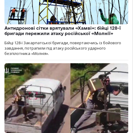
Антидронові сітки врятували «Хамві»: бійці 128-ї
бригади пережили атаку російської «Молнії»
Бійці 128-ї Закарпатської бригади, повертаючись із бойового
завдання, потрапили під атаку російського ударного
безпілотника «Молнія».