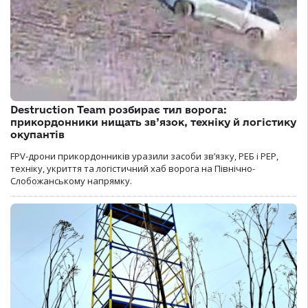
Destruction Team розбирає тил ворога:
прикордонники нищать зв’язок, техніку й логістику
окупантів
FPV-дрони прикордонників уразили засоби зв’язку, РЕБ і РЕР,
техніку, укриття та логістичний хаб ворога на Північно-
Слобожанському напрямку.