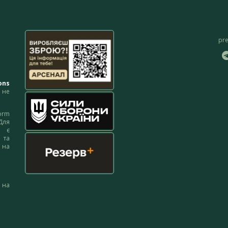
pr
ons
не
orm
Для
м є
 та
 на
 на