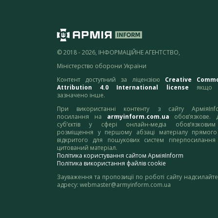
© 2018 - 2026, ІНФОРМАЦІЙНЕ АГЕНТСТВО,
Міністерство оборони України
Контент доступний за ліцензією
Creative Comm
Attribution 4.0 International license
якщо 
зазначено інше.
При використанні контенту з сайту АрміяInf
посилання на
armyinform.com.ua
обов’язкове. 
суб’єктів у сфері онлайн-медіа обов’язкови
розміщення у першому абзаці матеріалу прямого
відкритого для пошукових систем гіперпосилання
цитований матеріал.
Політика користування сайтом АрміяInform
Політика використання файлів cookie
Зауваження та пропозиції по роботі сайту надсилайте
адресу:
webmaster@armyinform.com.ua