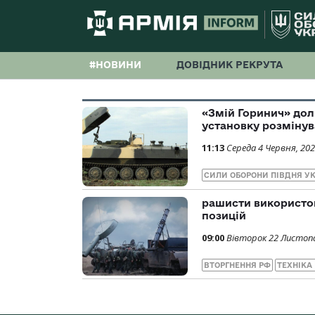
#НОВИНИ
ДОВІДНИК РЕКРУТА
«Змій Горинич» дол
установку розмінув
11:13
Середа 4 Червня, 20
СИЛИ ОБОРОНИ ПІВДНЯ У
рашисти використов
позицій
09:00
Вівторок 22 Листопа
ВТОРГНЕННЯ РФ
ТЕХНІКА