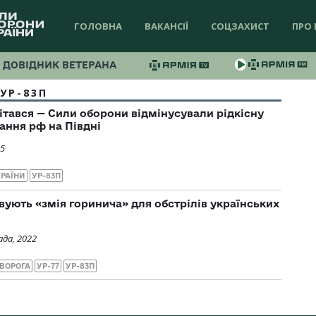
ГОЛОВНА
ВАКАНСІЇ
СОЦЗАХИСТ
ПРО 
ДОВІДНИК ВЕТЕРАНА
УР-83П
ітався — Сили оборони відмінусували рідкісну
ання рф на Півдні
25
КРАЇНИ
УР-83П
ують «змія горинича» для обстрілів українських
да, 2022
 ВОРОГА
УР-77
УР-83П