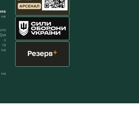
ons
не
orm
Для
м є
 та
 на
 на