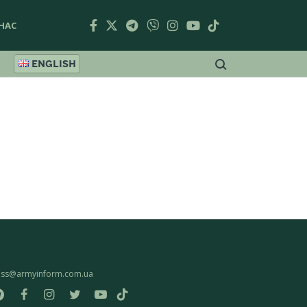
НАС
ENGLISH
ess@armyinform.com.ua