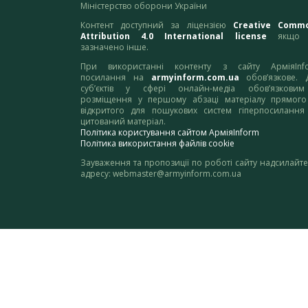
Міністерство оборони України
Контент доступний за ліцензією
Creative Comm
Attribution 4.0 International license
якщо 
зазначено інше.
При використанні контенту з сайту АрміяInf
посилання на
armyinform.com.ua
обов’язкове. 
суб’єктів у сфері онлайн-медіа обов’язкови
розміщення у першому абзаці матеріалу прямого
відкритого для пошукових систем гіперпосилання
цитований матеріал.
Політика користування сайтом АрміяInform
Політика використання файлів cookie
Зауваження та пропозиції по роботі сайту надсилайте
адресу:
webmaster@armyinform.com.ua