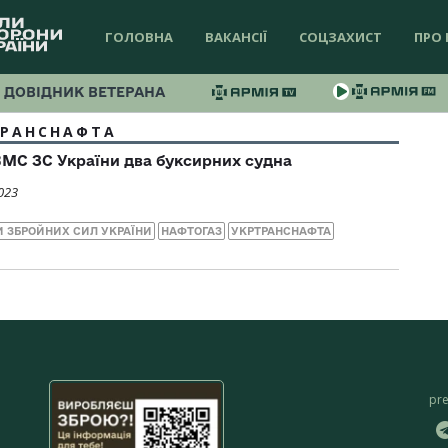
ГОЛОВНА
ВАКАНСІЇ
СОЦЗАХИСТ
ПРО 
ДОВІДНИК ВЕТЕРАНА
ТРАНСНАФТА
МС ЗС України два буксирних судна
023
И ЗБРОЙНИХ СИЛ УКРАЇНИ
НАФТОГАЗ
УКРТРАНСНАФТА
pr