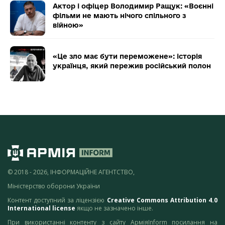
Актор і офіцер Володимир Ращук: «Воєнні
фільми не мають нічого спільного з
війною»
«Це зло має бути переможене»: історія
українця, який пережив російський полон
© 2018 - 2026, ІНФОРМАЦІЙНЕ АГЕНТСТВО,
Міністерство оборони України
Контент доступний за ліцензією
Creative Commons Attribution 4.0
International license
якщо не зазначено інше.
При використанні контенту з сайту АрміяInform посилання на