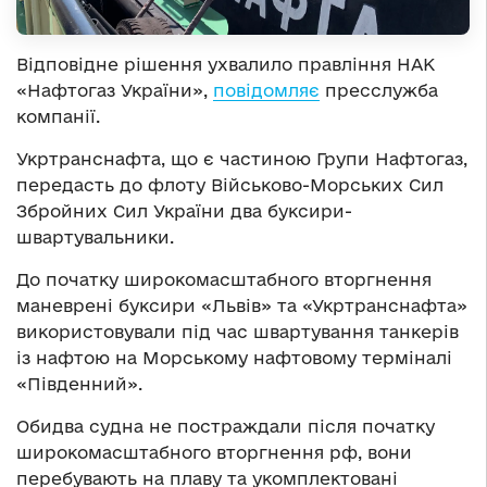
Відповідне рішення ухвалило правління НАК
«Нафтогаз України»,
повідомляє
пресслужб
а
компанії.
Укртранснафта, що є частиною Групи Нафтогаз,
передасть до флоту Військово-Морських Сил
Збройних Сил України два буксири-
швартувальники.
До початку широкомасштабного вторгнення
маневрені буксири «Львів» та «Укртранснафта»
використовували під час швартування танкерів
із нафтою на Морському нафтовому терміналі
«Південний».
Обидва судна не постраждали після початку
широкомасштабного вторгнення рф, вони
перебувають на плаву та укомплектовані