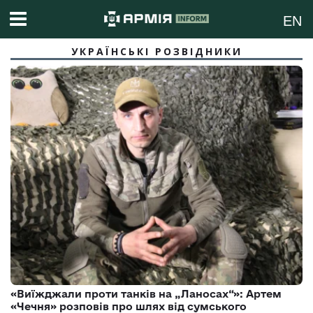
EN
УКРАЇНСЬКІ РОЗВІДНИКИ
«Виїжджали проти танків на „Ланосах“»: Артем
«Чечня» розповів про шлях від сумського