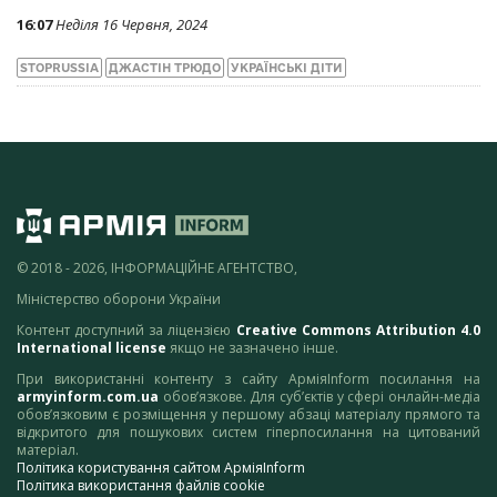
16:07
Неділя 16 Червня, 2024
STOPRUSSIA
ДЖАСТІН ТРЮДО
УКРАЇНСЬКІ ДІТИ
© 2018 - 2026, ІНФОРМАЦІЙНЕ АГЕНТСТВО,
Міністерство оборони України
Контент доступний за ліцензією
Creative Commons Attribution 4.0
International license
якщо не зазначено інше.
При використанні контенту з сайту АрміяInform посилання на
armyinform.com.ua
обов’язкове. Для суб’єктів у сфері онлайн-медіа
обов’язковим є розміщення у першому абзаці матеріалу прямого та
відкритого для пошукових систем гіперпосилання на цитований
матеріал.
Політика користування сайтом АрміяInform
Політика використання файлів cookie