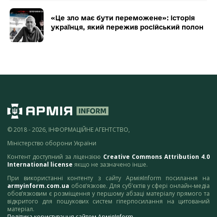
«Це зло має бути переможене»: історія
українця, який пережив російський полон
© 2018 - 2026, ІНФОРМАЦІЙНЕ АГЕНТСТВО,
Міністерство оборони України
Контент доступний за ліцензією
Creative Commons Attribution 4.0
International license
якщо не зазначено інше.
При використанні контенту з сайту АрміяInform посилання на
armyinform.com.ua
обов’язкове. Для суб’єктів у сфері онлайн-медіа
обов’язковим є розміщення у першому абзаці матеріалу прямого та
відкритого для пошукових систем гіперпосилання на цитований
матеріал.
Політика користування сайтом АрміяInform