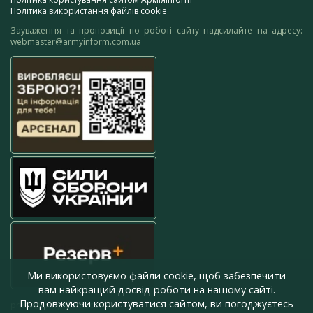
Політика використання файлів cookie
Зауваження та пропозиції по роботі сайту надсилайте на адресу:
webmaster@armyinform.com.ua
Ми використовуємо файли cookie, щоб забезпечити
вам найкращий досвід роботи на нашому сайті.
Продовжуючи користуватися сайтом, ви погоджуєтесь
press@armyinform.com.ua