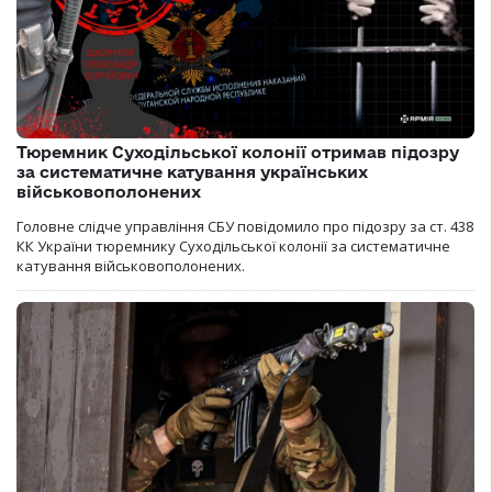
Тюремник Суходільської колонії отримав підозру
за систематичне катування українських
військовополонених
Головне слідче управління СБУ повідомило про підозру за ст. 438
КК України тюремнику Суходільської колонії за систематичне
катування військовополонених.