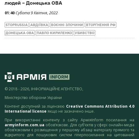
людей – Донецька ОВА
01:40
Субота 9 Квітня, 2022
STOPRUSSIA
АВДІЇВКА
ВОЄННІ ЗЛОЧИНИ
ВТОРГНЕННЯ РФ
ДОНЕЦЬКА ОВА
ПАВЛО КИРИЛЕНКО
УБИВСТВО
© 2018 - 2026, ІНФОРМАЦІЙНЕ АГЕНТСТВО,
Міністерство оборони України
Контент доступний за ліцензією
Creative Commons Attribution 4.0
International license
якщо не зазначено інше.
При використанні контенту з сайту АрміяInform посилання на
armyinform.com.ua
обов’язкове. Для суб’єктів у сфері онлайн-медіа
обов’язковим є розміщення у першому абзаці матеріалу прямого та
відкритого для пошукових систем гіперпосилання на цитований