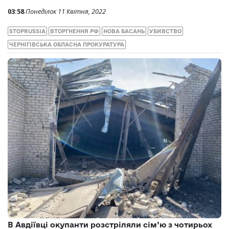
03:58
Понеділок 11 Квітня, 2022
STOPRUSSIA
ВТОРГНЕННЯ РФ
НОВА БАСАНЬ
УБИВСТВО
ЧЕРНІГІВСЬКА ОБЛАСНА ПРОКУРАТУРА
В Авдіївці окупанти розстріляли сім’ю з чотирьох