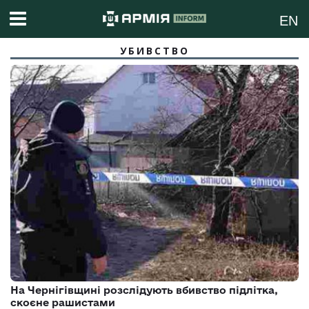
EN
УБИВСТВО
На Чернігівщині розслідують вбивство підлітка,
скоєне рашистами