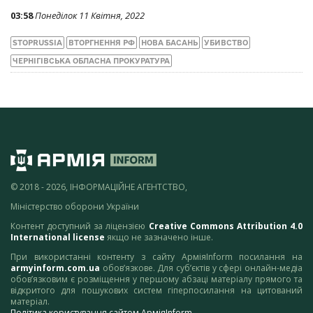
03:58
Понеділок 11 Квітня, 2022
STOPRUSSIA
ВТОРГНЕННЯ РФ
НОВА БАСАНЬ
УБИВСТВО
ЧЕРНІГІВСЬКА ОБЛАСНА ПРОКУРАТУРА
© 2018 - 2026, ІНФОРМАЦІЙНЕ АГЕНТСТВО,
Міністерство оборони України
Контент доступний за ліцензією
Creative Commons Attribution 4.0
International license
якщо не зазначено інше.
При використанні контенту з сайту АрміяInform посилання на
armyinform.com.ua
обов’язкове. Для суб’єктів у сфері онлайн-медіа
обов’язковим є розміщення у першому абзаці матеріалу прямого та
відкритого для пошукових систем гіперпосилання на цитований
матеріал.
Політика користування сайтом АрміяInform