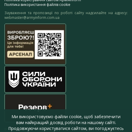
Політика використання файлів cookie
Зауваження та пропозиції по роботі сайту надсилайте на адресу:
webmaster@armyinform.com.ua
Ми використовуємо файли cookie, щоб забезпечити
вам найкращий досвід роботи на нашому сайті.
Продовжуючи користуватися сайтом, ви погоджуєтесь
press@armyinform.com.ua