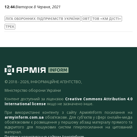
12:44
Вівторок 8 Червня, 2021
ЛІГА ОБОРОННИХ ПІДПРИЄМСТВ УКРАЇНИ
ОВТ
ТОВ «KM ДІСТІ»
ТРЕК
© 2018 - 2026, ІНФОРМАЦІЙНЕ АГЕНТСТВО,
Міністерство оборони України
Контент доступний за ліцензією
Creative Commons Attribution 4.0
International license
якщо не зазначено інше.
При використанні контенту з сайту АрміяInform посилання на
armyinform.com.ua
обов’язкове. Для суб’єктів у сфері онлайн-медіа
обов’язковим є розміщення у першому абзаці матеріалу прямого та
відкритого для пошукових систем гіперпосилання на цитований
матеріал.
Політика користування сайтом АрміяInform