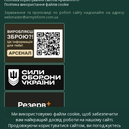
Політика використання файлів cookie
Зауваження та пропозиції по роботі сайту надсилайте на адресу:
webmaster@armyinform.com.ua
Ми використовуємо файли cookie, щоб забезпечити
вам найкращий досвід роботи на нашому сайті.
Продовжуючи користуватися сайтом, ви погоджуєтесь
press@armyinform.com.ua