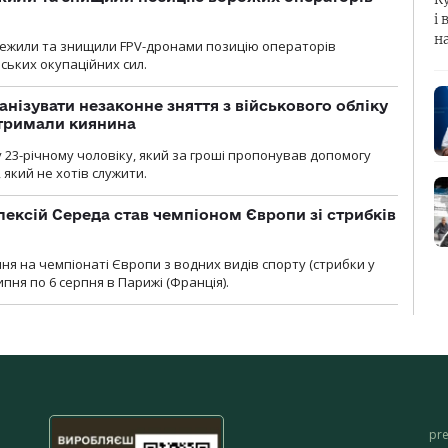
і 
н
стежили та знищили FPV-дронами позицію операторів
ських окупаційних сил.
анізувати незаконне зняття з військового обліку
атримали киянина
 23-річному чоловіку, який за гроші пропонував допомогу
який не хотів служити.
ексій Середа став чемпіоном Європи зі стрибків
я на чемпіонаті Європи з водних видів спорту (стрибки у
липня по 6 серпня в Парижі (Франція).
pr