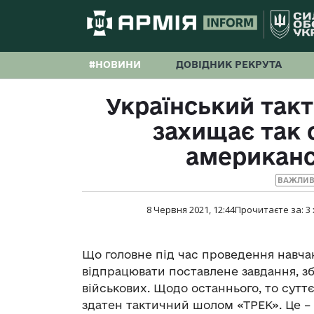
#НОВИНИ
ДОВІДНИК РЕКРУТА
Український так
захищає так с
американс
ВАЖЛИВ
8 Червня 2021, 12:44
Прочитаєте за:
3
Що головне під час проведення навчан
відпрацювати поставлене завдання, зб
військових. Щодо останнього, то сутт
здатен тактичний шолом «ТРЕК». Це –