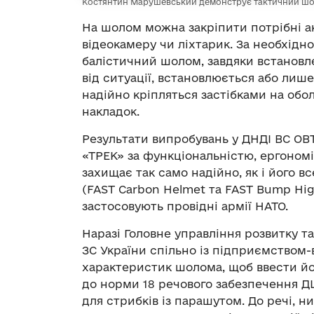
Костянтин Марушевський демонструє тактичний ш
На шолом можна закріпити потрібні а
відеокамеру чи ліхтарик. За необхідн
балістичний шолом, завдяки встановл
від ситуації, встановлюється або лише 
надійно кріпляться застібками на обо
накладок.
Результати випробувань у ДНДІ ВС ОВ
«ТРЕК» за функціональністю, ергоном
захищає так само надійно, як і його 
(FAST Carbon Helmet та FAST Bump Hig
застосовують провідні армії НАТО
.
Наразі Головне управління розвитку 
ЗС України спільно із підприємством
характеристик шолома, щоб ввести йо
до норми 18 речового забезпечення 
для стрибків із парашутом. До речі, 