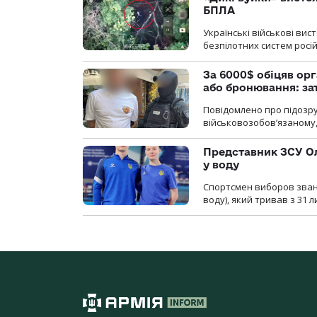
БПЛА
Українські військові ви
безпілотних систем росій
За 6000$ обіцяв орг
або бронювання: з
Повідомлено про підозру
військовозобов’язаному, 
Представник ЗСУ Ол
у воду
Спортсмен виборов званн
воду), який тривав з 31 