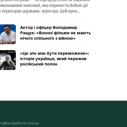
виконанням кампанії, яка перенесла бойові дії
а територію держави-агресора. Цей крок…
Актор і офіцер Володимир
Ращук: «Воєнні фільми не мають
нічого спільного з війною»
«Це зло має бути переможене»:
історія українця, який пережив
російський полон
ess@armyinform.com.ua