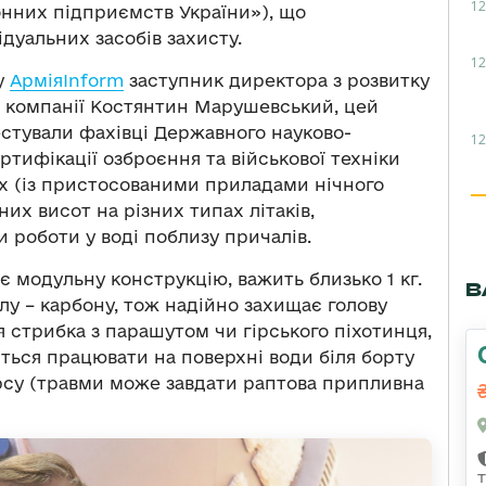
12
ронних підприємств України»), що
ідуальних засобів захисту.
12
у
АрміяInform
заступник директора з розвитку
ї компанії Костянтин Марушевський, цей
естували фахівці Державного науково-
12
ртифікації озброєння та військової техніки
ах (із пристосованими приладами нічного
их висот на різних типах літаків,
 роботи у воді поблизу причалів.
 модульну конструкцію, важить близько 1 кг.
В
лу – карбону, тож надійно захищає голову
 стрибка з парашутом чи гірського піхотинця,
ться працювати на поверхні води біля борту
ірсу (травми може завдати раптова припливна