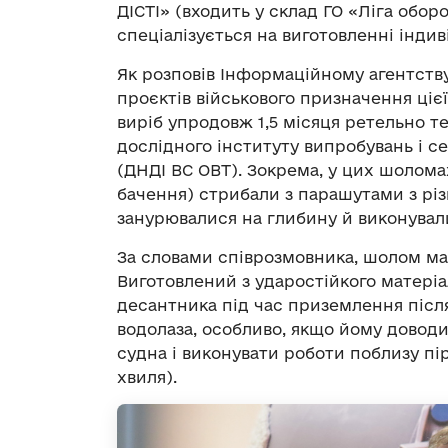
ДІСТІ» (входить у склад ГО «Ліга обо
спеціалізується на виготовленні індив
Як розповів Інформаційному агентств
проєктів військового призначення ціє
виріб упродовж 1,5 місяця ретельно т
дослідного інституту випробувань і се
(ДНДІ ВС ОВТ). Зокрема, у цих шолом
бачення) стрибали з парашутами з різн
занурювалися на глибину й виконували
За словами співрозмовника, шолом має
Виготовлений з ударостійкого матеріа
десантника під час приземлення після
водолаза, особливо, якщо йому доводи
судна і виконувати роботи поблизу п
хвиля).