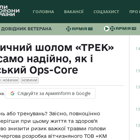
ГОЛОВНА
ВАКАНСІЇ
СОЦЗАХИСТ
ПРО 
ДОВІДНИК ВЕТЕРАНА
тичний шолом «ТРЕК»
14
амо надійно, як і
ький Ops-Core
13
І НОВИНИ
НОВИНИ
13
Слідкуйте за АрміяInform в Google
хв.
13
ь або тренувань? Звісно, повноцінно
ерігши при цьому життя та здоров’я
13
єво знизити ризик важкої травми голови
 чергова розробка вітчизняного ТОВ «KM