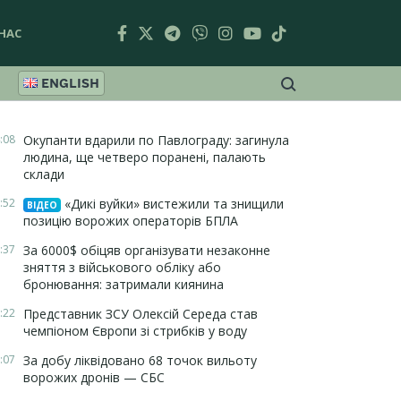
НАС
ENGLISH
:08
Окупанти вдарили по Павлограду: загинула
людина, ще четверо поранені, палають
склади
:52
«Дикі вуйки» вистежили та знищили
ВІДЕО
позицію ворожих операторів БПЛА
:37
За 6000$ обіцяв організувати незаконне
зняття з військового обліку або
бронювання: затримали киянина
:22
Представник ЗСУ Олексій Середа став
чемпіоном Європи зі стрибків у воду
:07
За добу ліквідовано 68 точок вильоту
ворожих дронів — СБС