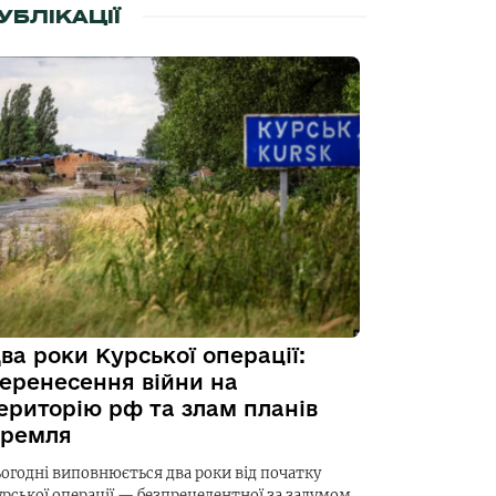
УБЛІКАЦІЇ
ва роки Курської операції:
еренесення війни на
ериторію рф та злам планів
ремля
ьогодні виповнюється два роки від початку
урської операції — безпрецедентної за задумом