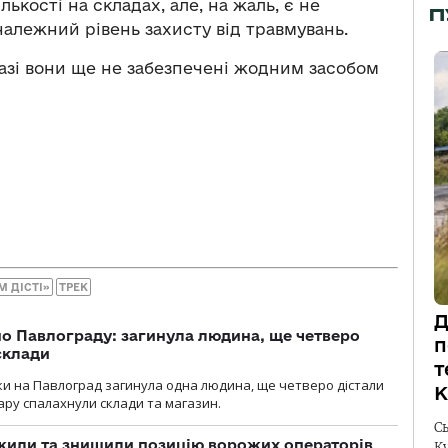
лькості на складах, але, на жаль, є не
П
алежний рівень захисту від травмувань.
разі вони ще не забезпечені жодним засобом
M ДІСТІ»
ТРЕК
Д
о Павлограду: загинула людина, ще четверо
п
склади
т
аки на Павлоград загинула одна людина, ще четверо дістали
К
ару спалахнули склади та магазин.
С
жили та знищили позицію ворожих операторів
К