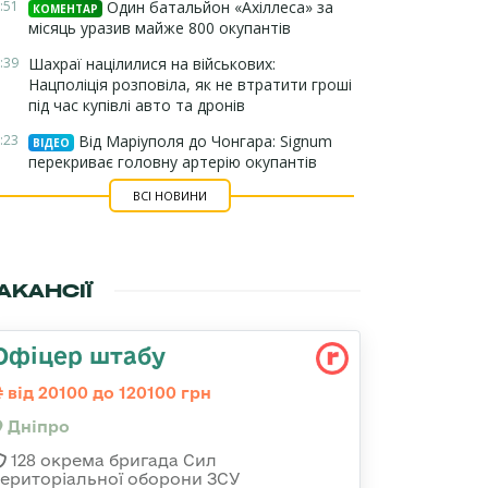
:51
Один батальйон «Ахіллеса» за
КОМЕНТАР
місяць уразив майже 800 окупантів
:39
Шахраї націлилися на військових:
Нацполіція розповіла, як не втратити гроші
під час купівлі авто та дронів
:23
Від Маріуполя до Чонгара: Signum
ВІДЕО
перекриває головну артерію окупантів
ВСІ НОВИНИ
АКАНСІЇ
Офіцер штабу
від 20100 до 120100 грн
Дніпро
128 окрема бригада Сил
територіальної оборони ЗСУ