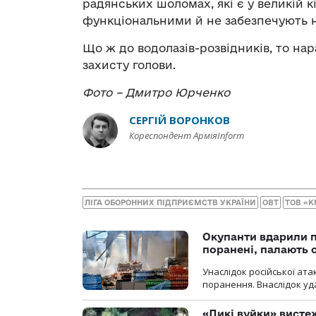
радянських шоломах, які є у великій кі
функціональними й не забезпечують н
Що ж до водолазів-розвідників, то на
захисту голови.
Фото – Дмитро Юрченко
СЕРГІЙ ВОРОНКОВ
Кореспондент АрміяInform
ЛІГА ОБОРОННИХ ПІДПРИЄМСТВ УКРАЇНИ
ОВТ
ТОВ «K
Окупанти вдарили п
поранені, палають 
Унаслідок російської ат
поранення. Внаслідок уд
«Дикі вуйки» висте