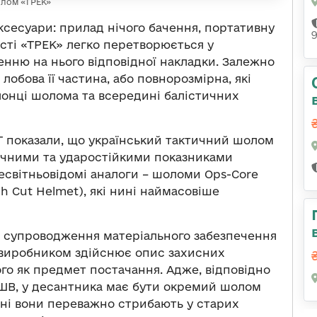
олом «ТРЕК»
ксесуари: прилад нічого бачення, портативну
ості «ТРЕК» легко перетворюється у
енню на нього відповідної накладки. Залежно
лобова її частина, або повнорозмірна, які
лонці шолома та всередині балістичних
Т показали, що український тактичний шолом
ічними та ударостійкими показниками
всесвітньовідомі аналоги – шоломи
Ops-Core
h Cut Helmet)
,
які нині наймасовіше
та супроводження матеріального забезпечення
-виробником здійснює опис захисних
го як предмет постачання. Адже, відповідно
ДШВ, у десантника має бути окремий шолом
нині вони переважно стрибають у старих