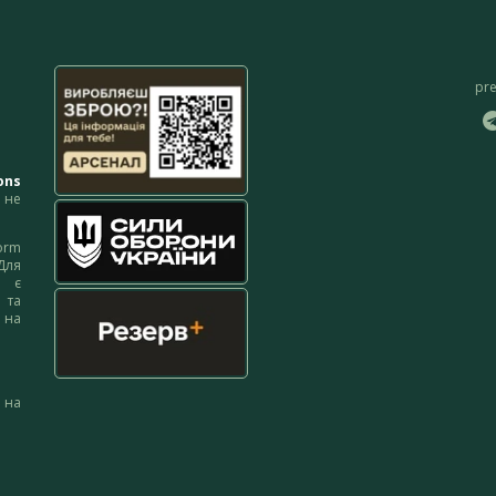
pr
ons
не
orm
Для
м є
 та
 на
 на