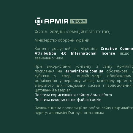
© 2018 - 2026, ІНФОРМАЦІЙНЕ АГЕНТСТВО,
Міністерство оборони України
Контент доступний за ліцензією
Creative Comm
Attribution 4.0 International license
якщо 
зазначено інше.
При використанні контенту з сайту АрміяInf
посилання на
armyinform.com.ua
обов’язкове. 
суб’єктів у сфері онлайн-медіа обов’язкови
розміщення у першому абзаці матеріалу прямого
відкритого для пошукових систем гіперпосилання
цитований матеріал.
Політика користування сайтом АрміяInform
Політика використання файлів cookie
Зауваження та пропозиції по роботі сайту надсилайте
адресу:
webmaster@armyinform.com.ua