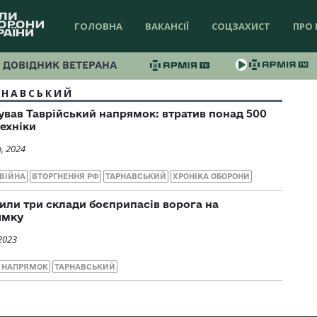
ГОЛОВНА
ВАКАНСІЇ
СОЦЗАХИСТ
ПРО 
ДОВІДНИК ВЕТЕРАНА
РНАВСЬКИЙ
ував Таврійський напрямок: втратив понад 500
техніки
, 2024
ВІЙНА
ВТОРГНЕННЯ РФ
ТАРНАВСЬКИЙ
ХРОНІКА ОБОРОНИ
ли три склади боєприпасів ворога на
ямку
2023
 НАПРЯМОК
ТАРНАВСЬКИЙ