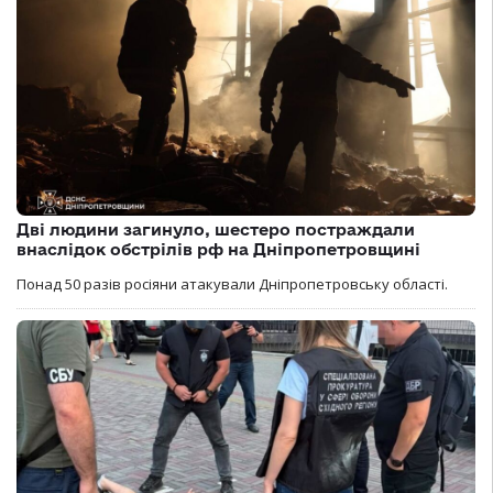
Дві людини загинуло, шестеро постраждали
внаслідок обстрілів рф на Дніпропетровщині
Понад 50 разів росіяни атакували Дніпропетровську області.