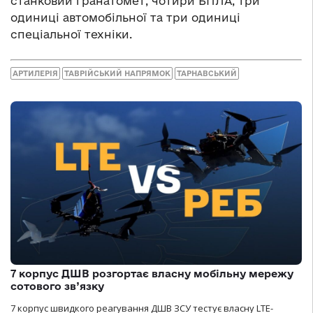
станковий гранатомет, чотири БПЛА, три
одиниці автомобільної та три одиниці
спеціальної техніки.
АРТИЛЕРІЯ
ТАВРІЙСЬКИЙ НАПРЯМОК
ТАРНАВСЬКИЙ
7 корпус ДШВ розгортає власну мобільну мережу
сотового зв’язку
7 корпус швидкого реагування ДШВ ЗСУ тестує власну LTE-