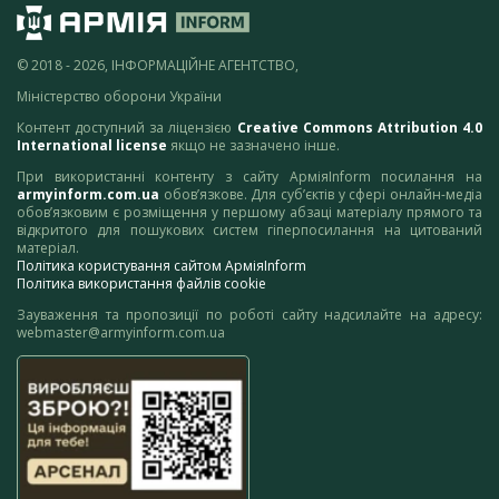
© 2018 - 2026, ІНФОРМАЦІЙНЕ АГЕНТСТВО,
Міністерство оборони України
Контент доступний за ліцензією
Creative Commons Attribution 4.0
International license
якщо не зазначено інше.
При використанні контенту з сайту АрміяInform посилання на
armyinform.com.ua
обов’язкове. Для суб’єктів у сфері онлайн-медіа
обов’язковим є розміщення у першому абзаці матеріалу прямого та
відкритого для пошукових систем гіперпосилання на цитований
матеріал.
Політика користування сайтом АрміяInform
Політика використання файлів cookie
Зауваження та пропозиції по роботі сайту надсилайте на адресу:
webmaster@armyinform.com.ua