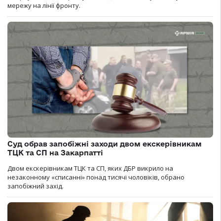
мережу на лінії фронту.
Суд обрав запобіжні заходи двом екскерівникам
ТЦК та СП на Закарпатті
Двом екскерівникам ТЦК та СП, яких ДБР викрило на
незаконному «списанні» понад тисячі чоловіків, обрано
запобіжний захід.