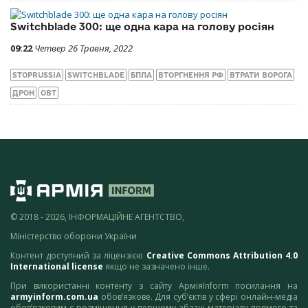
Switchblade 300: ще одна кара на голову росіян
09:22
Четвер 26 Травня, 2022
STOPRUSSIA
SWITCHBLADE
БПЛА
ВТОРГНЕННЯ РФ
ВТРАТИ ВОРОГА
ДРОН
ОВТ
© 2018 - 2026, ІНФОРМАЦІЙНЕ АГЕНТСТВО,
Міністерство оборони України
Контент доступний за ліцензією
Creative Commons Attribution 4.0
International license
якщо не зазначено інше.
При використанні контенту з сайту АрміяInform посилання на
armyinform.com.ua
обов’язкове. Для суб’єктів у сфері онлайн-медіа
обов’язковим є розміщення у першому абзаці матеріалу прямого та