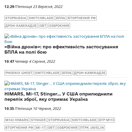
12:29
П’ятниця 23 Вересня, 2022
STOPRUSSIA
SWITCHBLADE
БПЛА
ВТОРГНЕННЯ РФ
ДРОН-КАМІКАДЗЕ
ОВТ
ОЗБРОЄННЯ
«Війна дронів»: про ефективність застосування
БПЛА на полі бою
10:47
Четвер 4 Серпня, 2022
PHOENIX GHOST
SWITCHBLADE
БПЛА
ДРОН-КАМІКАДЗЕ
HIMARS, Мі-17, Stinger… У США оприлюднили
перелік зброї, яку отримає Україна
10:35
П’ятниця 10 Червня, 2022
M142 HIMARS
STINGER
STOPRUSSIA
SWITCHBLADE
БТР М113
ВТОРГНЕННЯ РФ
МІ-17
ОВТ
ОЗБРОЄННЯ
ПТРК JAVELIN