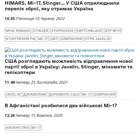
HIMARS, Мі-17, Stinger… У США оприлюднили
перелік зброї, яку отримає Україна
10:35
П’ятниця 10 Червня, 2022
M142 HIMARS
STINGER
STOPRUSSIA
SWITCHBLADE
БТР М113
ВТОРГНЕННЯ РФ
МІ-17
ОВТ
ОЗБРОЄННЯ
ПТРК JAVELIN
США розглядають можливість відправлення нової
партії зброї в Україну: Javelin, Stinger, міномети та
гелікоптери
11:49
Четвер 25 Листопада, 2021
JAVELIN
ДЖАВЕЛІНИ
ДОПОМОГА США
МІ-17
ОЗБРОЄННЯ
В Афганістані розбилися два військові Мі-17
12:20
Четвер 15 Жовтня, 2020
АФГАНІСТАН
МІ-17