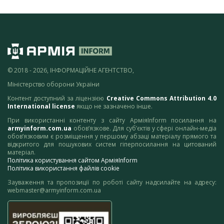
© 2018 - 2026, ІНФОРМАЦІЙНЕ АГЕНТСТВО,
Міністерство оборони України
Контент доступний за ліцензією
Creative Commons Attribution 4.0
International license
якщо не зазначено інше.
При використанні контенту з сайту АрміяInform посилання на
armyinform.com.ua
обов’язкове. Для суб’єктів у сфері онлайн-медіа
обов’язковим є розміщення у першому абзаці матеріалу прямого та
відкритого для пошукових систем гіперпосилання на цитований
матеріал.
Політика користування сайтом АрміяInform
Політика використання файлів cookie
Зауваження та пропозиції по роботі сайту надсилайте на адресу:
webmaster@armyinform.com.ua