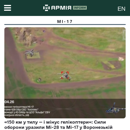
EN
МІ-17
«150 км у тилу — і мінус гелікоптери»: Сили
оборони уразили Мі-28 та Мі-17 у Воронезькій