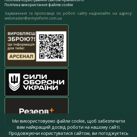
Політика використання файлів cookie
Зауваження та пропозиції по роботі сайту надсилайте на адресу:
webmaster@armyinform.com.ua
Ми використовуємо файли cookie, щоб забезпечити
вам найкращий досвід роботи на нашому сайті.
Продовжуючи користуватися сайтом, ви погоджуєтесь
press@armyinform.com.ua