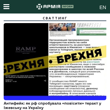
EN
СВАТТИНГ
Антифейк: як рф спробувала «повісити» теракт у
Іжевську на Україну