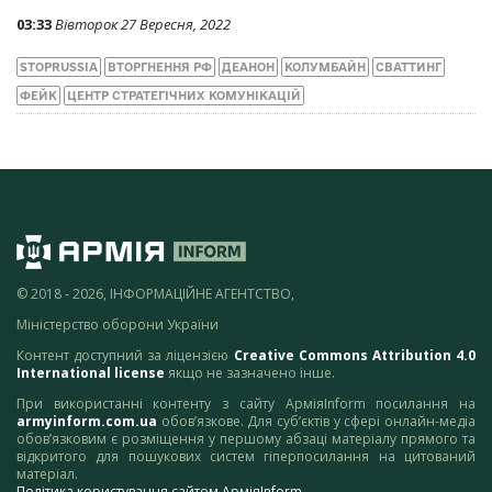
03:33
Вівторок 27 Вересня, 2022
STOPRUSSIA
ВТОРГНЕННЯ РФ
ДЕАНОН
КОЛУМБАЙН
СВАТТИНГ
ФЕЙК
ЦЕНТР СТРАТЕГІЧНИХ КОМУНІКАЦІЙ
© 2018 - 2026, ІНФОРМАЦІЙНЕ АГЕНТСТВО,
Міністерство оборони України
Контент доступний за ліцензією
Creative Commons Attribution 4.0
International license
якщо не зазначено інше.
При використанні контенту з сайту АрміяInform посилання на
armyinform.com.ua
обов’язкове. Для суб’єктів у сфері онлайн-медіа
обов’язковим є розміщення у першому абзаці матеріалу прямого та
відкритого для пошукових систем гіперпосилання на цитований
матеріал.
Політика користування сайтом АрміяInform