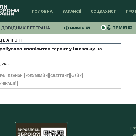
ГОЛОВНА
ВАКАНСІЇ
СОЦЗАХИСТ
ПРО 
ДОВІДНИК ВЕТЕРАНА
ДЕАНОН
робувала «повісити» теракт у Іжевську на
, 2022
 РФ
ДЕАНОН
КОЛУМБАЙН
СВАТТИНГ
ФЕЙК
УНІКАЦІЙ
pr