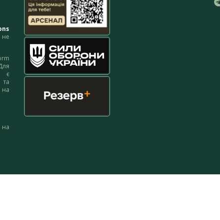
ons
не
orm
Для
м є
 та
 на
 на