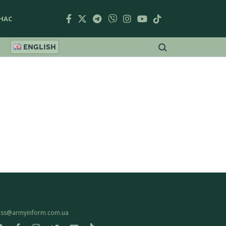
НАС
ENGLISH
ess@armyinform.com.ua