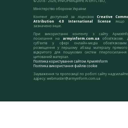
© 2018 - 2026, ІНФОРМАЦІЙНЕ АГЕНТСТВО,
Міністерство оборони України
Контент доступний за ліцензією
Creative Comm
Attribution 4.0 International license
якщо 
зазначено інше.
При використанні контенту з сайту АрміяInf
посилання на
armyinform.com.ua
обов’язкове. 
суб’єктів у сфері онлайн-медіа обов’язкови
розміщення у першому абзаці матеріалу прямого
відкритого для пошукових систем гіперпосилання
цитований матеріал.
Політика користування сайтом АрміяInform
Політика використання файлів cookie
Зауваження та пропозиції по роботі сайту надсилайте
адресу:
webmaster@armyinform.com.ua