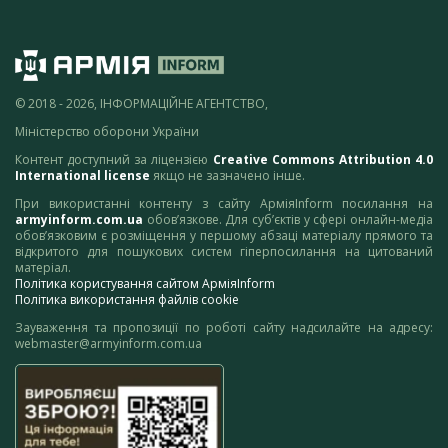
© 2018 - 2026, ІНФОРМАЦІЙНЕ АГЕНТСТВО,
Міністерство оборони України
Контент доступний за ліцензією
Creative Commons Attribution 4.0
International license
якщо не зазначено інше.
При використанні контенту з сайту АрміяInform посилання на
armyinform.com.ua
обов’язкове. Для суб’єктів у сфері онлайн-медіа
обов’язковим є розміщення у першому абзаці матеріалу прямого та
відкритого для пошукових систем гіперпосилання на цитований
матеріал.
Політика користування сайтом АрміяInform
Політика використання файлів cookie
Зауваження та пропозиції по роботі сайту надсилайте на адресу:
webmaster@armyinform.com.ua