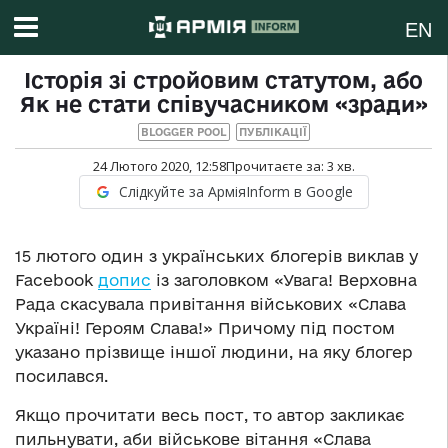
EN
Історія зі стройовим статутом, або
Як не стати співучасником «зради»
BLOGGER POOL
ПУБЛІКАЦІЇ
24 Лютого 2020, 12:58
Прочитаєте за:
3
хв.
Слідкуйте за АрміяInform в Google
15 лютого один з українських блогерів виклав у
Facebook
допис
із заголовком «Увага! Верховна
Рада скасувала привітання військових «Слава
Україні! Героям Слава!» Причому під постом
указано прізвище іншої людини, на яку блогер
посилався.
Якщо прочитати весь пост, то автор закликає
пильнувати, аби військове вітання «Слава