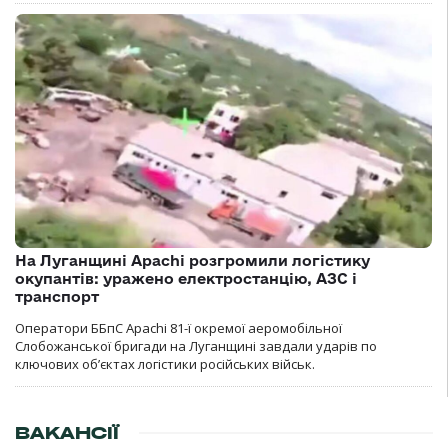
На Луганщині Apachi розгромили логістику
окупантів: уражено електростанцію, АЗС і
транспорт
Оператори ББпС Apachi 81-ї окремої аеромобільної
Слобожанської бригади на Луганщині завдали ударів по
ключових об’єктах логістики російських військ.
ВАКАНСІЇ