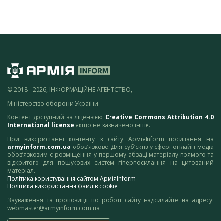
© 2018 - 2026, ІНФОРМАЦІЙНЕ АГЕНТСТВО,
Міністерство оборони України
Контент доступний за ліцензією
Creative Commons Attribution 4.0
International license
якщо не зазначено інше.
При використанні контенту з сайту АрміяInform посилання на
armyinform.com.ua
обов’язкове. Для суб’єктів у сфері онлайн-медіа
обов’язковим є розміщення у першому абзаці матеріалу прямого та
відкритого для пошукових систем гіперпосилання на цитований
матеріал.
Політика користування сайтом АрміяInform
Політика використання файлів cookie
Зауваження та пропозиції по роботі сайту надсилайте на адресу:
webmaster@armyinform.com.ua