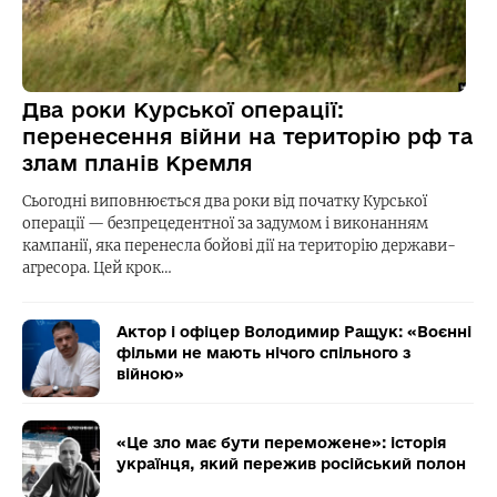
Два роки Курської операції:
перенесення війни на територію рф та
злам планів Кремля
Сьогодні виповнюється два роки від початку Курської
операції — безпрецедентної за задумом і виконанням
кампанії, яка перенесла бойові дії на територію держави-
агресора. Цей крок…
Актор і офіцер Володимир Ращук: «Воєнні
фільми не мають нічого спільного з
війною»
«Це зло має бути переможене»: історія
українця, який пережив російський полон