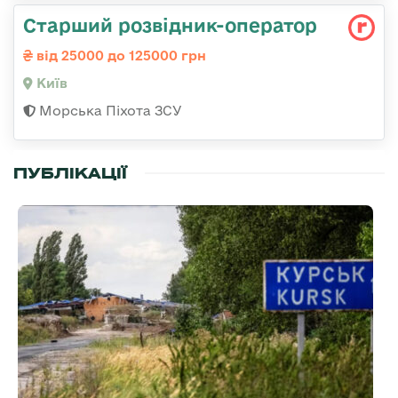
Стаpший pозвідник-опеpатоp
від 25000 до 125000 грн
Київ
Морська Піхота ЗСУ
ПУБЛІКАЦІЇ