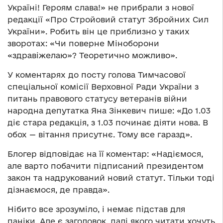
Україні! Героям слава!» не прибрали з нової
редакції «Про Стройовий статут Збройних Сил
України». Робить він це приблизно у таких
зворотах: «Чи поверне Міноборони
«здравіжелаю»? Теоретично можливо».
У коментарях до посту голова Тимчасової
спеціальної комісії Верховної Ради України з
питань правового статусу ветеранів війни
народна депутатка Яна Зінкевич пише: «До 1.03
діє стара редакція, з 1.03 починає діяти нова. В
обох — вітання присутнє. Тому все гаразд».
Блогер відповідає на її коментар: «Надіємося,
але варто побачити підписаний президентом
закон та надрукований новий статут. Тільки тоді
дізнаємося, де правда».
Нібито все зрозуміло, і немає підстав для
паніки. Але є заголовок, далі якого читати хочуть