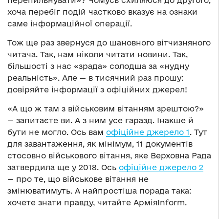
перепильнувати»? Чомусь схиляюся до другого,
хоча перебіг подій частково вказує на ознаки
саме інформаційної операції.
Тож ще раз звернуся до шановного вітчизняного
читача. Так, нам ніколи читати новини. Так,
більшості з нас «зрада» солодша за «нудну
реальність». Але — в тисячний раз прошу:
довіряйте інформації з офіційних джерел!
«А що ж там з військовим вітанням зрештою?»
— запитаєте ви. А з ним усе гаразд. Інакше й
бути не могло. Ось вам
офіційне джерело 1
. Тут
для завантаження, як мінімум, 11 документів
стосовно військового вітання, яке Верховна Рада
затвердила ще у 2018. Ось
офіційне джерело 2
— про те, що військове вітання не
змінюватимуть. А найпростіша порада така:
хочете знати правду, читайте АрміяInform.