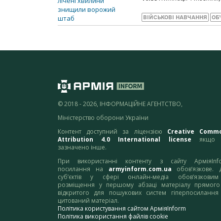
ВІЙСЬКОВІ НАВЧАННЯ
ОБ
© 2018 - 2026, ІНФОРМАЦІЙНЕ АГЕНТСТВО,
Міністерство оборони України
Контент доступний за ліцензією
Creative Comm
Attribution 4.0 International license
якщо 
зазначено інше.
При використанні контенту з сайту АрміяInf
посилання на
armyinform.com.ua
обов’язкове. 
суб’єктів у сфері онлайн-медіа обов’язкови
розміщення у першому абзаці матеріалу прямого
відкритого для пошукових систем гіперпосилання
цитований матеріал.
Політика користування сайтом АрміяInform
Політика використання файлів cookie