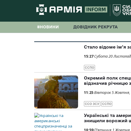
#НОВИНИ
ДОВІДНИК РЕКРУТА
Стало відоме ім’я 
15:27
Субота 20 Листопад
ССПО
Окремий полк спец
відзначив річницю 
11:25
Вівторок 5 Жовтня,
ССО ЗСУ
ССПО
Українські та амери
знищили ворожий 
10:59
П’ятниця 1 Жовтня,