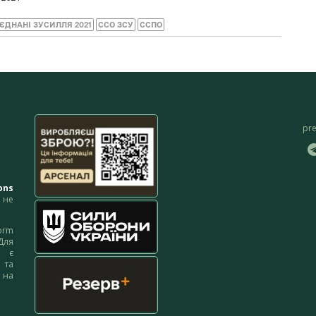
’ЄДНАНІ ЗУСИЛЛЯ 2021
ССО ЗСУ
ССПО
pr
ons
не
orm
Для
м є
 та
 на