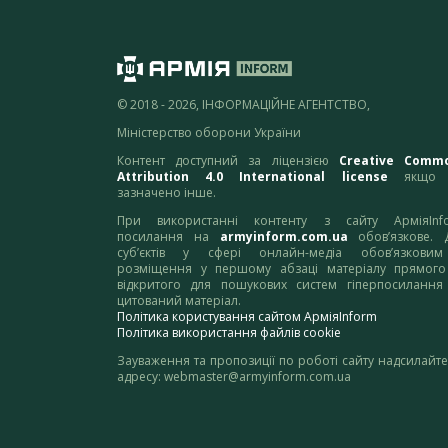
© 2018 - 2026, ІНФОРМАЦІЙНЕ АГЕНТСТВО,
Міністерство оборони України
Контент доступний за ліцензією
Creative Comm
Attribution 4.0 International license
якщо 
зазначено інше.
При використанні контенту з сайту АрміяInf
посилання на
armyinform.com.ua
обов’язкове. 
суб’єктів у сфері онлайн-медіа обов’язкови
розміщення у першому абзаці матеріалу прямого
відкритого для пошукових систем гіперпосилання
цитований матеріал.
Політика користування сайтом АрміяInform
Політика використання файлів cookie
Зауваження та пропозиції по роботі сайту надсилайте
адресу:
webmaster@armyinform.com.ua