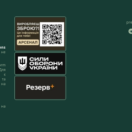
pr
ons
не
orm
Для
м є
 та
 на
 на