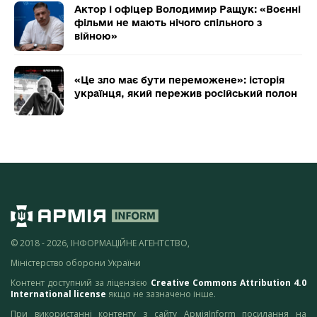
Актор і офіцер Володимир Ращук: «Воєнні
фільми не мають нічого спільного з
війною»
«Це зло має бути переможене»: історія
українця, який пережив російський полон
© 2018 - 2026, ІНФОРМАЦІЙНЕ АГЕНТСТВО,
Міністерство оборони України
Контент доступний за ліцензією
Creative Commons Attribution 4.0
International license
якщо не зазначено інше.
При використанні контенту з сайту АрміяInform посилання на