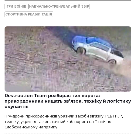
ІГРИ ВОЇНІВ
НАВЧАЛЬНО-ТРЕНУВАЛЬНИЙ ЗБІР
СПОРТИВНА РЕАБІЛІТАЦІЯ
Destruction Team розбирає тил ворога:
прикордонники нищать зв’язок, техніку й логістику
окупантів
FPV-дрони прикордонників уразили засоби зв’язку, РЕБ і РЕР,
техніку, укриття та логістичний хаб ворога на Північно-
Слобожанському напрямку.