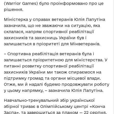
(Warrior Games) було проінформовано про це
рішення.
Міністерка у справах ветеранів Юлія Лапутіна
зазначила, що не зважаючи на ситуацію, яка
склалася, напрям спортивної реабілітації
захисників та захисниць України був і
залишається в пріоритеті для Мінветеранів.
– Спортивна реабілітація ветеранів була і
залишається пріоритетною для міністерства. У
питанні розвитку спортивної реабілітації
захисників України ми також спираємося на
підтримку громад та органи місцевої влади.
Отже, ми й надалі будемо продовжувати роботу
у цьому напрямку, – зазначила Юлія Лапутіна.
Навчально-тренувальний збір української
збірної триває в Олімпійському центрі «Конча
Заспа», та завершиться за планом — 22 серпня.