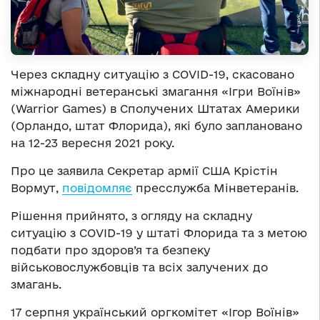
Через складну ситуацію з COVID-19, скасовано
міжнародні ветеранські змагання «Ігри Воїнів»
(Warrior Games) в Сполучених Штатах Америки
(Орландо, штат Флорида), які було заплановано
на 12-23 вересня 2021 року.
Про це заявила Секретар армії США Крістін
Вормут,
повідомляє
пресслужба Мінветеранів.
Рішення прийнято, з огляду на складну
ситуацію з COVID-19 у штаті Флорида та з метою
подбати про здоров’я та безпеку
військовослужбовців та всіх залучених до
змагань.
17 серпня український оргкомітет «Ігор Воїнів»