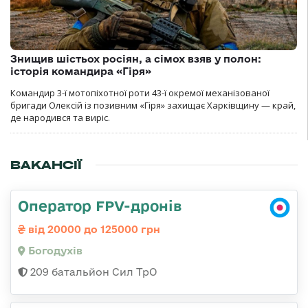
Знищив шістьох росіян, а сімох взяв у полон:
історія командира «Гіря»
Командир 3-ї мотопіхотної роти 43-ї окремої механізованої
бригади Олексій із позивним «Гіря» захищає Харківщину — край,
де народився та виріс.
ВАКАНСІЇ
Оператор FPV-дронів
від 20000 до 125000 грн
Богодухів
209 батальйон Сил ТрО