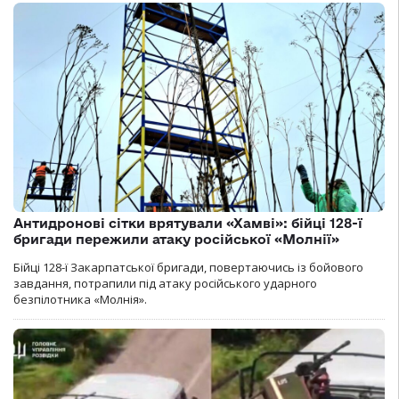
Антидронові сітки врятували «Хамві»: бійці 128-ї
бригади пережили атаку російської «Молнії»
Бійці 128-ї Закарпатської бригади, повертаючись із бойового
завдання, потрапили під атаку російського ударного
безпілотника «Молнія».