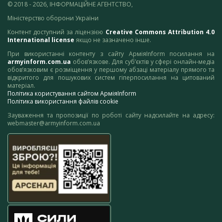
© 2018 - 2026, ІНФОРМАЦІЙНЕ АГЕНТСТВО,
Міністерство оборони України
Контент доступний за ліцензією
Creative Commons Attribution 4.0
International license
якщо не зазначено інше.
При використанні контенту з сайту АрміяInform посилання на
armyinform.com.ua
обов’язкове. Для суб’єктів у сфері онлайн-медіа
обов’язковим є розміщення у першому абзаці матеріалу прямого та
відкритого для пошукових систем гіперпосилання на цитований
матеріал.
Політика користування сайтом АрміяInform
Політика використання файлів cookie
Зауваження та пропозиції по роботі сайту надсилайте на адресу:
webmaster@armyinform.com.ua