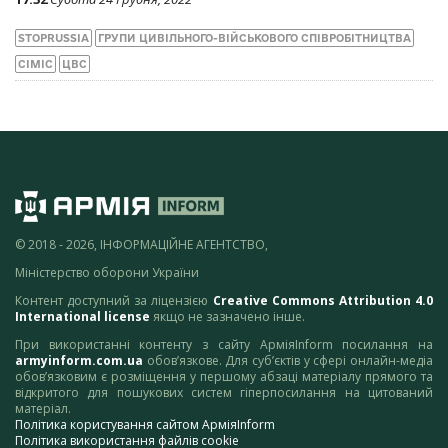
STOPRUSSIA
ГРУПИ ЦИВІЛЬНОГО-ВІЙСЬКОВОГО СПІВРОБІТНИЦТВА
СІМІС
ЦВС
© 2018 - 2026, ІНФОРМАЦІЙНЕ АГЕНТСТВО,
Міністерство оборони України
Контент доступний за ліцензією
Creative Commons Attribution 4.0
International license
якщо не зазначено інше.
При використанні контенту з сайту АрміяInform посилання на
armyinform.com.ua
обов’язкове. Для суб’єктів у сфері онлайн-медіа
обов’язковим є розміщення у першому абзаці матеріалу прямого та
відкритого для пошукових систем гіперпосилання на цитований
матеріал.
Політика користування сайтом АрміяInform
Політика використання файлів cookie