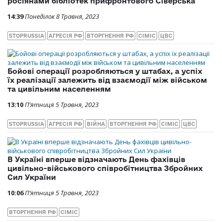
росіянами бібліотек прифронтового Сіверська
14:39
Понеділок 8 Травня, 2023
STOPRUSSIA
АГРЕСІЯ РФ
ВТОРГНЕННЯ РФ
СІМІС
ЦВС
Бойові операції розробляються у штабах, а успіх
їх реалізації залежить від взаємодії між військом
та цивільним населенням
13:10
П’ятниця 5 Травня, 2023
STOPRUSSIA
АГРЕСІЯ РФ
ВІЙНА
ВТОРГНЕННЯ РФ
СІМІС
ЦВС
В Україні вперше відзначають День фахівців
цивільно-військового співробітництва Збройних
Сил України
10:06
П’ятниця 5 Травня, 2023
ВТОРГНЕННЯ РФ
СІМІС