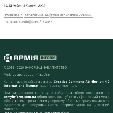
12:23
Неділя 3 Квітня, 2022
STOPRUSSIA
ВТОРГНЕННЯ РФ
ГЕРОЇ НЕСКОРЕНОЇ УКРАЇНИ!
ПАНТЕОН ГЕРОЇВ
СЕРГІЙ КУЛИК
© 2018 - 2026, ІНФОРМАЦІЙНЕ АГЕНТСТВО,
Міністерство оборони України
Контент доступний за ліцензією
Creative Commons Attribution 4.0
International license
якщо не зазначено інше.
При використанні контенту з сайту АрміяInform посилання на
armyinform.com.ua
обов’язкове. Для суб’єктів у сфері онлайн-медіа
обов’язковим є розміщення у першому абзаці матеріалу прямого та
відкритого для пошукових систем гіперпосилання на цитований
матеріал.
Політика користування сайтом АрміяInform