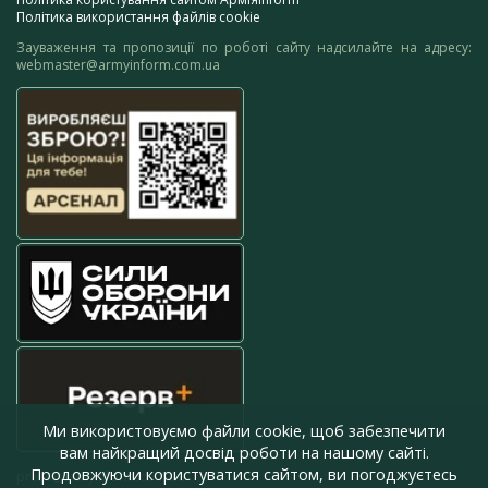
Політика використання файлів cookie
Зауваження та пропозиції по роботі сайту надсилайте на адресу:
webmaster@armyinform.com.ua
Ми використовуємо файли cookie, щоб забезпечити
вам найкращий досвід роботи на нашому сайті.
Продовжуючи користуватися сайтом, ви погоджуєтесь
press@armyinform.com.ua