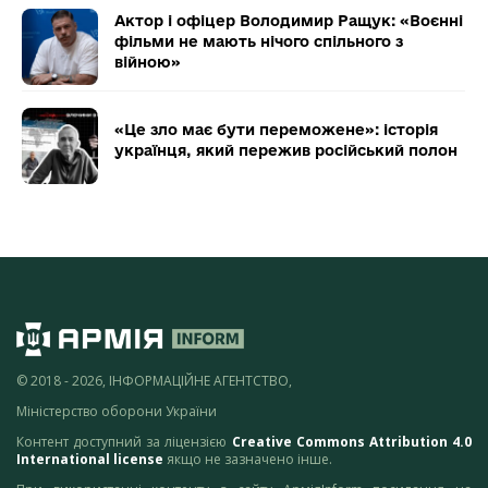
Актор і офіцер Володимир Ращук: «Воєнні
фільми не мають нічого спільного з
війною»
«Це зло має бути переможене»: історія
українця, який пережив російський полон
© 2018 - 2026, ІНФОРМАЦІЙНЕ АГЕНТСТВО,
Міністерство оборони України
Контент доступний за ліцензією
Creative Commons Attribution 4.0
International license
якщо не зазначено інше.