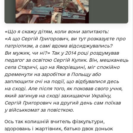
«Що я скажу дітям, коли вони запитають:
«А що Сергій Григорович, ви тут розказуєте про
патріотизм, а самі вдома відсиджувались?
Ви мужик, чи ні?» Так у 2014 році роздумував
педагог за освітою Сергій Кулик. Він, мешканець
села Старичі, що на Яворівщині, міг спокійно
дременути на заробітки в Польщу або
заплющити очі на події, що відбувалися десь
на сході. Але після того, як поховав свого учня,
який загинув на сході захищаючи Україну,
Сергій Григорович на другий день сам поїхав
у військкомат за повісткою.
Ось так колишній вчитель фізкультури,
здоровань і жартівник, батько двох доньок