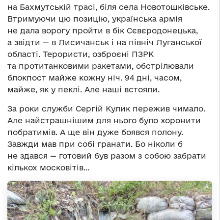
на Бахмутській трасі, біля села Новотошківське.
Втримуючи цю позицію, українська армія
не дала ворогу пройти в бік Сєвєродонецька,
а звідти — в Лисичанськ і на північ Луганської
області. Терористи, озброєні ПЗРК
та протитанковими ракетами, обстрілювали
блокпост майже кожну ніч. 94 дні, часом,
майже, як у пеклі. Але наші встояли.
За роки служби Сергій Кулик пережив чимало.
Але найстрашнішим для нього було хоронити
побратимів. А ще він дуже боявся полону.
Завжди мав при собі гранати. Бо ніколи б
не здався — готовий був разом з собою забрати
кількох московітів…