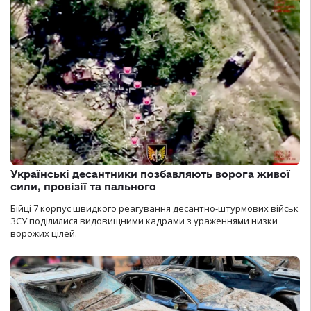
Українські десантники позбавляють ворога живої
сили, провізії та пального
Бійці 7 корпус швидкого реагування десантно-штурмових військ
ЗСУ поділилися видовищними кадрами з ураженнями низки
ворожих цілей.