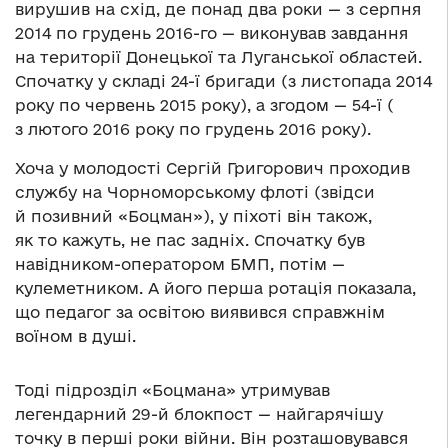
вирушив на схід, де понад два роки — з серпня
2014 по грудень 2016-го — виконував завдання
на території Донецької та Луганської областей.
Спочатку у складі 24-ї бригади (з листопада 2014
року по червень 2015 року), а згодом — 54-ї (
з лютого 2016 року по грудень 2016 року).
Хоча у молодості Сергій Григорович проходив
службу на Чорноморському флоті (звідси
й позивний «Боцман»), у піхоті він також,
як то кажуть, не пас задніх. Спочатку був
навідником-оператором БМП, потім —
кулеметником. А його перша ротація показала,
що педагог за освітою виявився справжнім
воїном в душі.
Тоді підрозділ «Боцмана» утримував
легендарний 29-й блокпост — найгарячішу
точку в перші роки війни. Він розташовувався