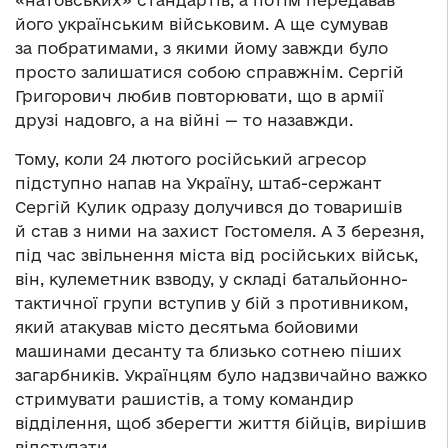
«натовських» стандартів, а потім передавав
його українським військовим. А ще сумував
за побратимами, з якими йому завжди було
просто залишатися собою справжнім. Сергій
Григорович любив повторювати, що в армії
друзі надовго, а на війні — то назавжди.
Тому, коли 24 лютого російський агресор
підступно напав на Україну, штаб-сержант
Сергій Кулик одразу долучився до товаришів
й став з ними на захист Гостомеля. А 3 березня,
під час звільнення міста від російських військ,
він, кулеметник взводу, у складі батальйонно-
тактичної групи вступив у бій з противником,
який атакував місто десятьма бойовими
машинами десанту та близько сотнею піших
загарбників. Українцям було надзвичайно важко
стримувати рашистів, а тому командир
відділення, щоб зберегти життя бійців, вирішив
відступати.