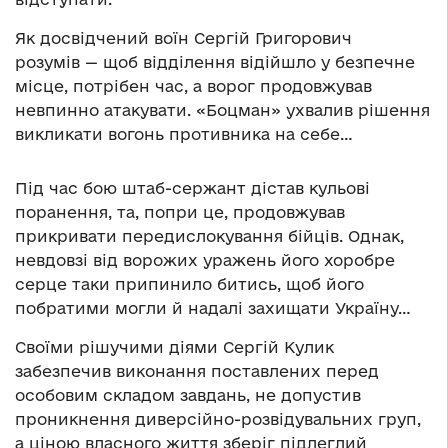
Як досвідчений воїн Сергій Григорович
розумів — щоб відділення відійшло у безпечне
місце, потрібен час, а ворог продовжував
невпинно атакувати. «Боцман» ухвалив рішення
викликати вогонь противника на себе…
Під час бою штаб-сержант дістав кульові
поранення, та, попри це, продовжував
прикривати передислокування бійців. Однак,
невдовзі від ворожих уражень його хоробре
серце таки припинило битись, щоб його
побратими могли й надалі захищати Україну…
Своїми рішучими діями Сергій Кулик
забезпечив виконання поставлених перед
особовим складом завдань, не допустив
проникнення диверсійно-розвідувальних груп,
а ціною власного життя зберіг підлеглий