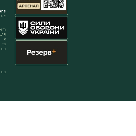
ons
не
orm
Для
м є
 та
 на
 на