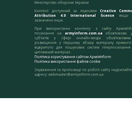
Міністерство оборони України
Контент доступний за ліцензією
Creative Comm
Attribution 4.0 International license
якщо 
зазначено інше.
При використанні контенту з сайту АрміяInf
посилання на
armyinform.com.ua
обов’язкове. 
суб’єктів у сфері онлайн-медіа обов’язкови
розміщення у першому абзаці матеріалу прямого
відкритого для пошукових систем гіперпосилання
цитований матеріал.
Політика користування сайтом АрміяInform
Політика використання файлів cookie
Зауваження та пропозиції по роботі сайту надсилайте
адресу:
webmaster@armyinform.com.ua