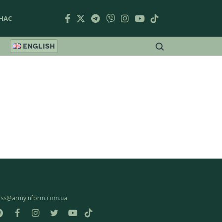
НАС
ENGLISH
ess@armyinform.com.ua