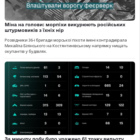
Міна на голови: морпіхи викурюють російських
штурмовиків з їхніх нір
Розвідники 36-ї бригади морської піхоти імені контрадмірала
Михайла Білінського на Костянтинівському напрямку нищать
окупантів у будівлях.
За минулу добу було уражено 61 точку вильоту