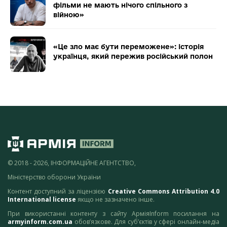
фільми не мають нічого спільного з
війною»
«Це зло має бути переможене»: історія
українця, який пережив російський полон
© 2018 - 2026, ІНФОРМАЦІЙНЕ АГЕНТСТВО,
Міністерство оборони України
Контент доступний за ліцензією
Creative Commons Attribution 4.0
International license
якщо не зазначено інше.
При використанні контенту з сайту АрміяInform посилання на
armyinform.com.ua
обов’язкове. Для суб’єктів у сфері онлайн-медіа