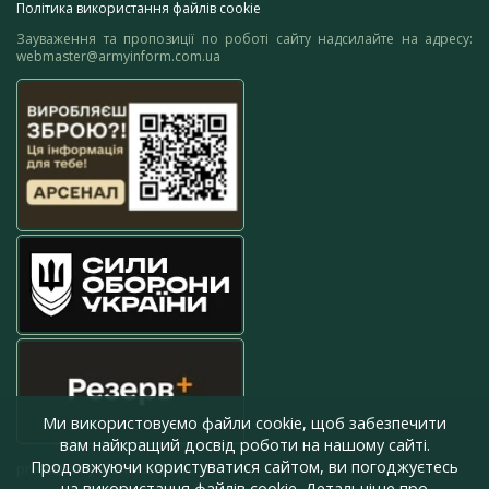
Політика використання файлів cookie
Зауваження та пропозиції по роботі сайту надсилайте на адресу:
webmaster@armyinform.com.ua
Ми використовуємо файли cookie, щоб забезпечити
вам найкращий досвід роботи на нашому сайті.
Продовжуючи користуватися сайтом, ви погоджуєтесь
press@armyinform.com.ua
на використання файлів cookie. Детальніше про