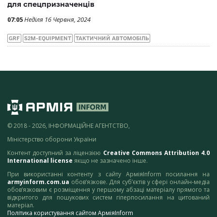
для спецпризначенців
07:05
Неділя 16 Червня, 2024
GRF
S2M-EQUIPMENT
ТАКТИЧНИЙ АВТОМОБІЛЬ
© 2018 - 2026, ІНФОРМАЦІЙНЕ АГЕНТСТВО,
Міністерство оборони України
Контент доступний за ліцензією
Creative Commons Attribution 4.0
International license
якщо не зазначено інше.
При використанні контенту з сайту АрміяInform посилання на
armyinform.com.ua
обов’язкове. Для суб’єктів у сфері онлайн-медіа
обов’язковим є розміщення у першому абзаці матеріалу прямого та
відкритого для пошукових систем гіперпосилання на цитований
матеріал.
Політика користування сайтом АрміяInform