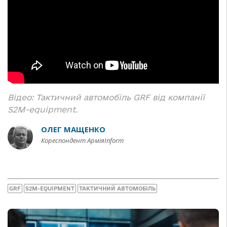
Відео: Тактичний автомобіль GRF від компанії
S2M-equipment.
ОЛЕГ МАЩЕНКО
Кореспондент АрміяInform
GRF
S2M-EQUIPMENT
ТАКТИЧНИЙ АВТОМОБІЛЬ