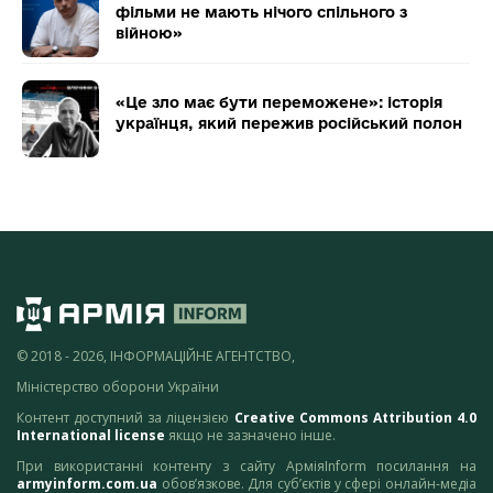
фільми не мають нічого спільного з
війною»
«Це зло має бути переможене»: історія
українця, який пережив російський полон
© 2018 - 2026, ІНФОРМАЦІЙНЕ АГЕНТСТВО,
Міністерство оборони України
Контент доступний за ліцензією
Creative Commons Attribution 4.0
International license
якщо не зазначено інше.
При використанні контенту з сайту АрміяInform посилання на
armyinform.com.ua
обов’язкове. Для суб’єктів у сфері онлайн-медіа