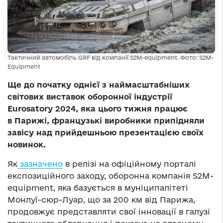
Тактичний автомобіль GRF від компанії S2M-equipment. Фото: S2M-
Equipment
Ще до початку однієї з наймасштабніших
світових виставок оборонної індустрії
Eurosatory 2024, яка цього тижня працює
в Парижі, французькі виробники припідняли
завісу над прийдешньою презентацією своїх
новинок.
Як
зазначено
в релізі на офіційному порталі
експозиційного заходу, оборонна компанія S2M-
equipment, яка базується в муніципалітеті
Монлуї-сюр-Луар, що за 200 км від Парижа,
продовжує представляти свої інновації в галузі