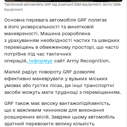
Тактичний автомобіль GRF від компанії S2M-equipment. Фото: S2M-
Equipment
Основна перевага автомобіля GRF полягає
в його універсальності та винятковій
маневреності. Машина розроблена
з урахуванням необхідності частих та швидких
переміщень в обмеженому просторі, що часто
потрібне під час тактичних
операцій,
інформує
сайт Army Recognition.
Малий радіус повороту GRF дозволяє
ефективно маневрувати у вузьких міських
умовах або густих лісах, де інші транспортні
засоби можуть мати труднощі з переміщенням.
GRF також має високу вантажопідйомність,
що є важливим чинником для виконання
розширених місій. Завдяки цьому автомобіль
здатний перевозити велику кількість